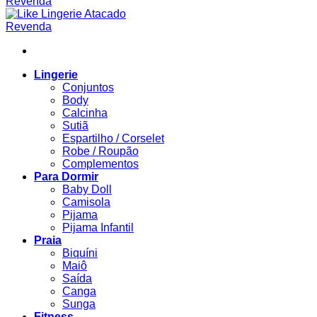
Lingerie
Conjuntos
Body
Calcinha
Sutiã
Espartilho / Corselet
Robe / Roupão
Complementos
Para Dormir
Baby Doll
Camisola
Pijama
Pijama Infantil
Praia
Biquíni
Maiô
Saída
Canga
Sunga
Fitness