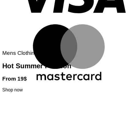
M
Mens Clothing
Hot Summer Fashion
From 19$
Shop now