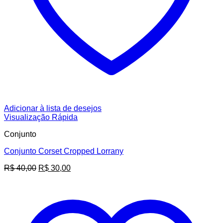
Adicionar à lista de desejos
Visualização Rápida
Conjunto
Conjunto Corset Cropped Lorrany
O
O
R$
40,00
R$
30,00
preço
preço
original
atual
era:
é:
R$ 40,00.
R$ 30,00.