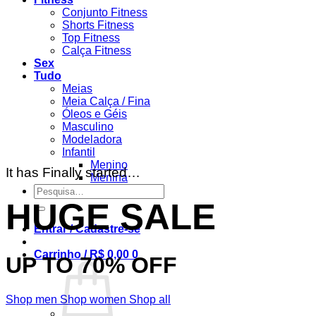
Conjunto Fitness
Shorts Fitness
Top Fitness
Calça Fitness
Sex
Tudo
Meias
Meia Calça / Fina
Óleos e Géis
Masculino
Modeladora
Infantil
Menino
It has Finally started…
Menina
Pesquisar
por:
HUGE SALE
Entrar / Cadastre-se
Carrinho /
R$
0,00
0
UP TO
70% OFF
Shop men
Shop women
Shop all