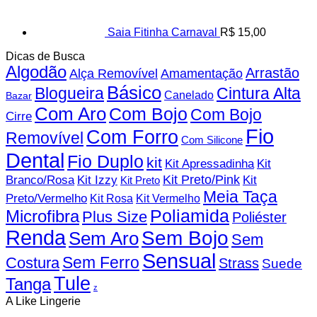
Saia Fitinha Carnaval
R$
15,00
Dicas de Busca
Algodão
Arrastão
Alça Removível
Amamentação
Básico
Blogueira
Cintura Alta
Canelado
Bazar
Com Aro
Com Bojo
Com Bojo
Cirre
Fio
Com Forro
Removível
Com Silicone
Dental
Fio Duplo
kit
Kit
Kit Apressadinha
Branco/Rosa
Kit Izzy
Kit Preto/Pink
Kit
Kit Preto
Meia Taça
Preto/Vermelho
Kit Rosa
Kit Vermelho
Microfibra
Poliamida
Plus Size
Poliéster
Renda
Sem Bojo
Sem Aro
Sem
Sensual
Sem Ferro
Costura
Strass
Suede
Tule
Tanga
z
A Like Lingerie