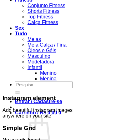
Conjunto Fitness
Shorts Fitness
Top Fitness
Calça Fitness
Sex
Tudo
Meias
Meia Calça / Fina
Óleos e Géis
Masculino
Modeladora
Infantil
Menino
Menina
Pesquisar
por:
Instagram element
Entrar / Cadastre-se
Add beautiful instagram images
Carrinho /
R$
0,00
0
anywhere on your site
Simple Grid
No images found.