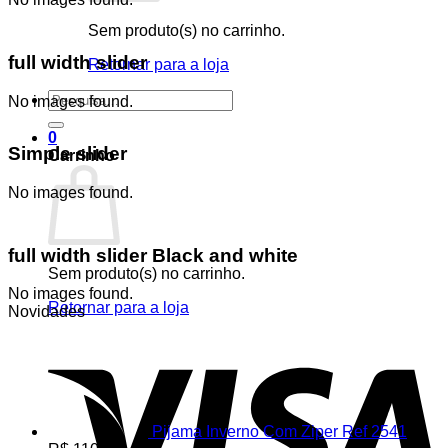
Sem produto(s) no carrinho.
full width slider
Retornar para a loja
Pesquisar
No images found.
por:
0
Simple slider
Carrinho
No images found.
full width slider Black and white
Sem produto(s) no carrinho.
No images found.
Retornar para a loja
Novidades
V
Pijama Inverno Com Ziper Ref 2541