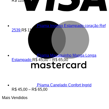
R$
110,00
M
Pijama Inverno Estampado coração Ref
2539
R$
110,00
Pijama Macaquinho Manga Longa
Faixa
Estampado
R$
45,00
–
R$
65,00
de
preço:
R$ 45,00
através
R$ 65,00
Pijama Canelado Confort Ingrid
Faixa
R$
45,00
–
R$
65,00
de
Mais Vendidos
preço:
R$ 45,00
através