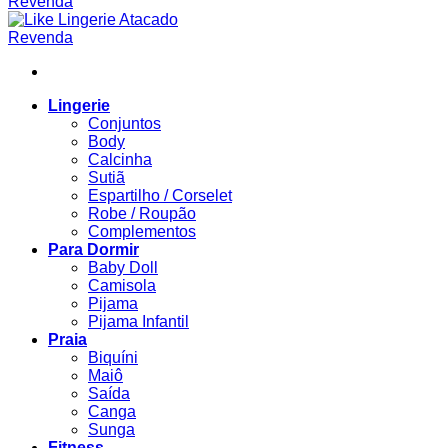
Lingerie
Conjuntos
Body
Calcinha
Sutiã
Espartilho / Corselet
Robe / Roupão
Complementos
Para Dormir
Baby Doll
Camisola
Pijama
Pijama Infantil
Praia
Biquíni
Maiô
Saída
Canga
Sunga
Fitness