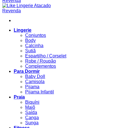
Lingerie
Conjuntos
Body
Calcinha
Sutiã
Espartilho / Corselet
Robe / Roupão
Complementos
Para Dormir
Baby Doll
Camisola
Pijama
Pijama Infantil
Praia
Biquíni
Maiô
Saída
Canga
Sunga
Fitness