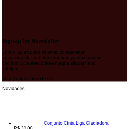
Signup for Newsletter
Lorem ipsum dolor sit amet, consectetuer
adipiscing elit, sed diam nonummy nibh euismod
tincidunt ut laoreet dolore magna aliquam erat
volutpat.
(insert contact form here)
Novidades
Conjunto Cinta Liga Gladiadora
R$
30,00