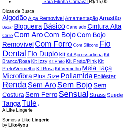
Saia Fitinha Carnaval
R$
15,00
Dicas de Busca
Algodão
Arrastão
Alça Removível
Amamentação
Básico
Blogueira
Cintura Alta
Canelado
Bazar
Com Aro
Com Bojo
Com Bojo
Cirre
Fio
Com Forro
Removível
Com Silicone
Dental
Fio Duplo
kit
Kit
Kit Apressadinha
Branco/Rosa
Kit Izzy
Kit Preto/Pink
Kit
Kit Preto
Meia Taça
Preto/Vermelho
Kit Rosa
Kit Vermelho
Microfibra
Poliamida
Plus Size
Poliéster
Renda
Sem Bojo
Sem Aro
Sem
Sensual
Sem Ferro
Costura
Strass
Suede
Tule
Tanga
z
A Like Lingerie
Somos a
Like Lingerie
by
Like4you