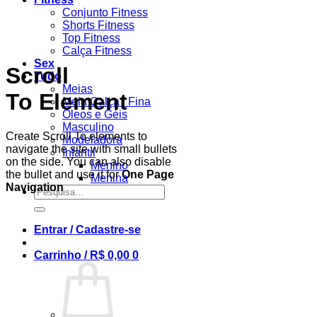
Conjunto Fitness
Shorts Fitness
Top Fitness
Calça Fitness
Sex
Scroll
Tudo
Meias
To
Element
Meia Calça / Fina
Óleos e Géis
Masculino
Create Scroll To elements to
Modeladora
navigate the site with small bullets
Infantil
on the side. You can also disable
Menino
the bullet and use it for
One Page
Menina
Navigation
Pesquisar
por:
Entrar / Cadastre-se
Carrinho /
R$
0,00
0