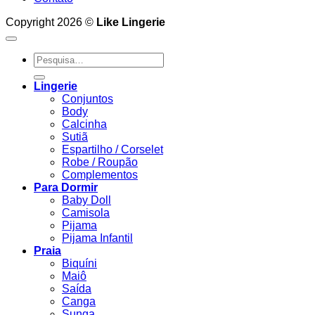
Copyright 2026 ©
Like Lingerie
Pesquisar
por:
Lingerie
Conjuntos
Body
Calcinha
Sutiã
Espartilho / Corselet
Robe / Roupão
Complementos
Para Dormir
Baby Doll
Camisola
Pijama
Pijama Infantil
Praia
Biquíni
Maiô
Saída
Canga
Sunga