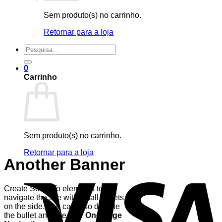
Sem produto(s) no carrinho.
Retornar para a loja
Pesquisar
por:
0
Carrinho
Sem produto(s) no carrinho.
Retornar para a loja
Another Banner
V
Create Scroll To elements to
navigate the site with small bullets
on the side. You can also disable
the bullet and use it for
One Page