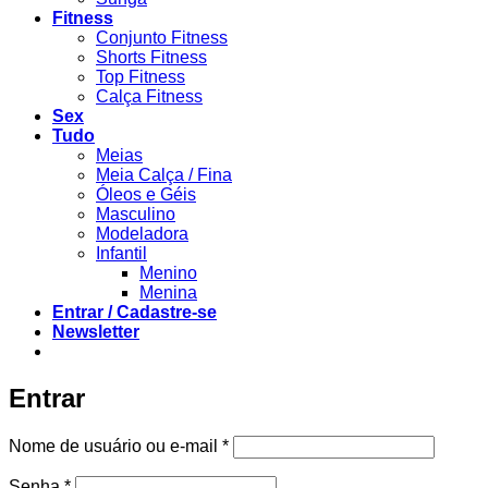
Fitness
Conjunto Fitness
Shorts Fitness
Top Fitness
Calça Fitness
Sex
Tudo
Meias
Meia Calça / Fina
Óleos e Géis
Masculino
Modeladora
Infantil
Menino
Menina
Entrar / Cadastre-se
Newsletter
Entrar
Obrigatório
Nome de usuário ou e-mail
*
Obrigatório
Senha
*