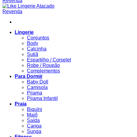
Lingerie
Conjuntos
Body
Calcinha
Sutiã
Espartilho / Corselet
Robe / Roupão
Complementos
Para Dormir
Baby Doll
Camisola
Pijama
Pijama Infantil
Praia
Biquíni
Maiô
Saída
Canga
Sunga
Fitness