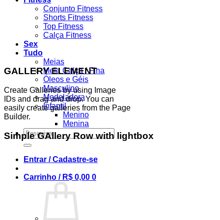
Conjunto Fitness
Shorts Fitness
Top Fitness
Calça Fitness
Sex
Tudo
Meias
GALLERY ELEMENT
Meia Calça / Fina
Óleos e Géis
Masculino
Create Galleries by using Image
Modeladora
IDs and drag and drop. You can
Infantil
easily create galleries from the Page
Menino
Builder.
Menina
Pesquisar
Simple GAllery Row with lightbox
por:
Entrar / Cadastre-se
Carrinho /
R$
0,00
0