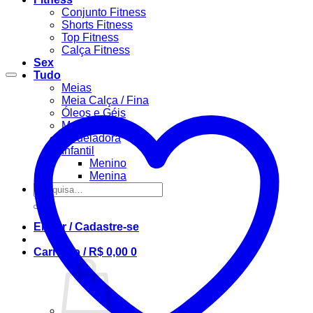
Conjunto Fitness
Shorts Fitness
Top Fitness
Calça Fitness
Sex
Tudo
Meias
Meia Calça / Fina
Óleos e Géis
Masculino
Modeladora
Infantil
Menino
Menina
Pesquisar
por:
Entrar / Cadastre-se
Carrinho /
R$
0,00
0