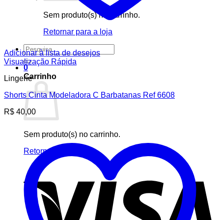
Sem produto(s) no carrinho.
Retornar para a loja
Pesquisar
Adicionar à lista de desejos
por:
Visualização Rápida
0
Carrinho
Lingerie
Shorts Cinta Modeladora C Barbatanas Ref 6608
R$
40,00
Sem produto(s) no carrinho.
Retornar para a loja
V