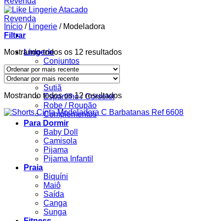
Início
/
Lingerie
/
Modeladora
Filtrar
Classificado
Mostrando todos os 12 resultados
Lingerie
por
Conjuntos
mais
Body
recente
Calcinha
Sutiã
Classificado
Mostrando todos os 12 resultados
Espartilho / Corselet
por
Robe / Roupão
mais
Complementos
recente
Para Dormir
Baby Doll
Camisola
Pijama
Pijama Infantil
Praia
Biquíni
Maiô
Saída
Canga
Sunga
Fitness