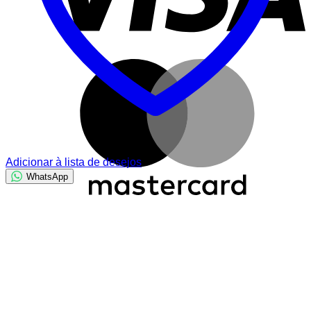
M
Adicionar à lista de desejos
WhatsApp