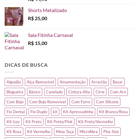
Shorts Metalizado
R$
25,00
Saia Fitinha Carnaval
R$
15,00
DICAS DE BUSCA
Algodão
Alça Removível
Amamentação
Arrastão
Bazar
Blogueira
Básico
Canelado
Cintura Alta
Cirre
Com Aro
Com Bojo
Com Bojo Removível
Com Forro
Com Silicone
Fio Dental
Fio Duplo
kit
Kit Apressadinha
Kit Branco/Rosa
Kit Izzy
Kit Preto
Kit Preto/Pink
Kit Preto/Vermelho
Kit Rosa
Kit Vermelho
Meia Taça
Microfibra
Plus Size