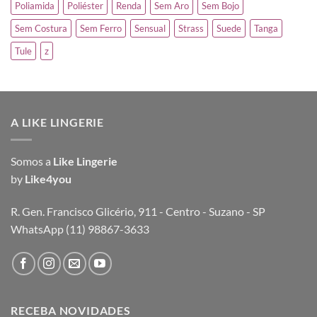
Poliamida
Poliéster
Renda
Sem Aro
Sem Bojo
Sem Costura
Sem Ferro
Sensual
Strass
Suede
Tanga
Tule
z
A LIKE LINGERIE
Somos a
Like Lingerie
by
Like4you
R. Gen. Francisco Glicério, 911 - Centro - Suzano - SP
WhatsApp (11) 98867-3633
RECEBA NOVIDADES