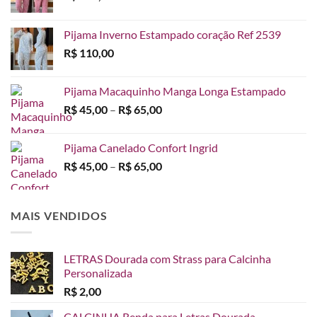
Pijama Inverno Estampado coração Ref 2539
R$
110,00
Pijama Macaquinho Manga Longa Estampado
Faixa
R$
45,00
–
R$
65,00
de
preço:
Pijama Canelado Confort Ingrid
R$ 45,00
Faixa
R$
45,00
–
R$
65,00
através
de
R$ 65,00
preço:
R$ 45,00
MAIS VENDIDOS
através
R$ 65,00
LETRAS Dourada com Strass para Calcinha
Personalizada
R$
2,00
CALCINHA Renda para Letras Dourada