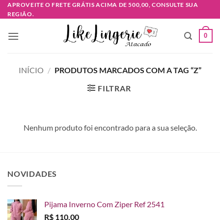
Skip
APROVEITE O FRETE GRÁTIS ACIMA DE 500,00, CONSULTE SUA
REGIÃO.
to
content
0
INÍCIO
/
PRODUTOS MARCADOS COM A TAG “Z”
FILTRAR
Nenhum produto foi encontrado para a sua seleção.
NOVIDADES
Pijama Inverno Com Ziper Ref 2541
R$
110,00