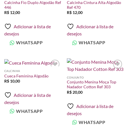
desejos
desejos
Calcinha Fio Duplo Algodão Ref
Calcinha Cintura Alta Algodão
446
Ref 470
R$
12,00
R$
12,00
Adicionar à lista de
Adicionar à lista de
desejos
desejos
WHATSAPP
WHATSAPP
CALCINHA
Adicionar
Adicionar
Cueca Feminina Algodão
à lista de
à lista de
CONJUNTO
desejos
desejos
R$
10,00
Conjunto Menina Moça Top
Nadador Cotton Ref 303
R$
20,00
Adicionar à lista de
desejos
Adicionar à lista de
WHATSAPP
desejos
WHATSAPP