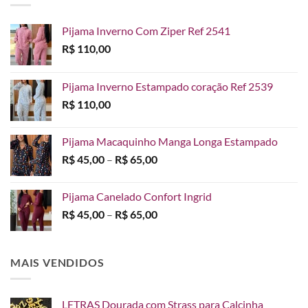
Pijama Inverno Com Ziper Ref 2541
R$
110,00
Pijama Inverno Estampado coração Ref 2539
R$
110,00
Pijama Macaquinho Manga Longa Estampado
Faixa
R$
45,00
–
R$
65,00
de
preço:
Pijama Canelado Confort Ingrid
R$ 45,00
Faixa
R$
45,00
–
R$
65,00
através
de
R$ 65,00
preço:
R$ 45,00
MAIS VENDIDOS
através
R$ 65,00
LETRAS Dourada com Strass para Calcinha