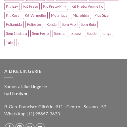
Kit Izzy
Kit Preto
Kit Preto/Pink
Kit Preto/Vermelho
Kit Rosa
Kit Vermelho
Meia Taça
Microfibra
Plus Size
Poliamida
Poliéster
Renda
Sem Aro
Sem Bojo
Sem Costura
Sem Ferro
Sensual
Strass
Suede
Tanga
Tule
z
A LIKE LINGERIE
Somos a
Like Lingerie
by
Like4you
R. Gen. Francisco Glicério, 911 - Centro - Suzano - SP
WhatsApp (11) 98867-3633