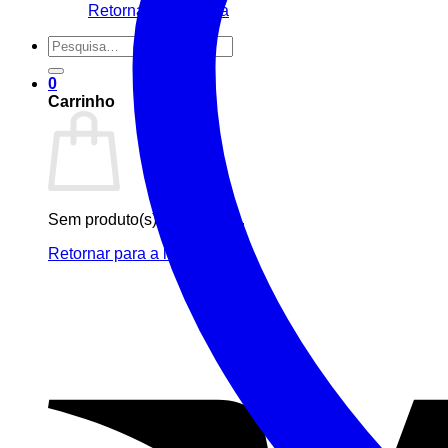
Retornar para a loja
Pesquisar
por:
0
Carrinho
Sem produto(s) no carrinho.
Retornar para a loja