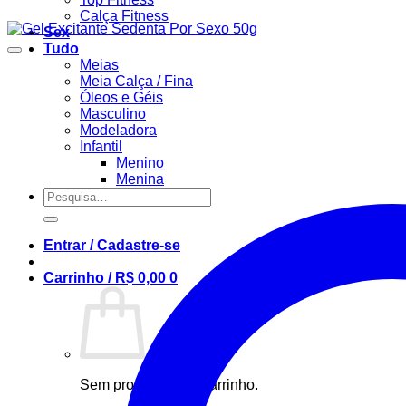
Calça Fitness
Sex
Tudo
Meias
Meia Calça / Fina
Óleos e Géis
Masculino
Modeladora
Infantil
Menino
Menina
Pesquisar
por:
Entrar / Cadastre-se
Carrinho /
R$
0,00
0
Sem produto(s) no carrinho.