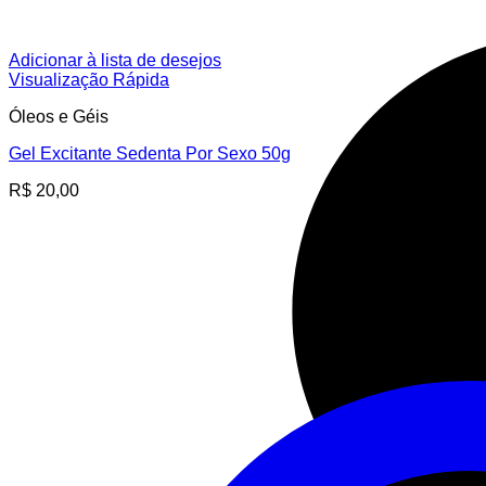
Adicionar à lista de desejos
Visualização Rápida
Óleos e Géis
Gel Excitante Sedenta Por Sexo 50g
R$
20,00