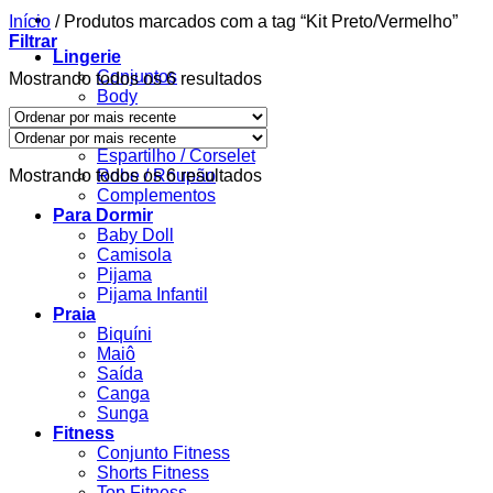
Início
/
Produtos marcados com a tag “Kit Preto/Vermelho”
Filtrar
Lingerie
Conjuntos
Classificado
Mostrando todos os 6 resultados
Body
por
Calcinha
mais
Sutiã
recente
Espartilho / Corselet
Classificado
Mostrando todos os 6 resultados
Robe / Roupão
por
Complementos
mais
Para Dormir
recente
Baby Doll
Camisola
Pijama
Pijama Infantil
Praia
Biquíni
Maiô
Saída
Canga
Sunga
Fitness
Conjunto Fitness
Shorts Fitness
Top Fitness