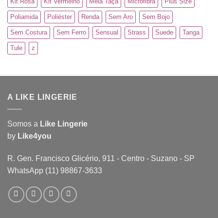
Kit Rosa
Kit Vermelho
Meia Taça
Microfibra
Plus Size
Poliamida
Poliéster
Renda
Sem Aro
Sem Bojo
Sem Costura
Sem Ferro
Sensual
Strass
Suede
Tanga
Tule
z
A LIKE LINGERIE
Somos a
Like Lingerie
by
Like4you
R. Gen. Francisco Glicério, 911 - Centro - Suzano - SP
WhatsApp (11) 98867-3633