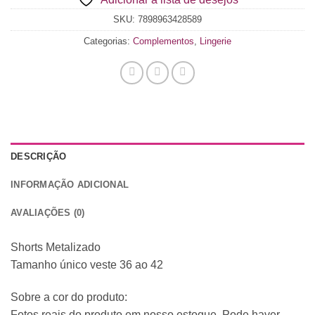
total
is
SKU:
7898963428589
R$ 0,00
Categorias:
Complementos
,
Lingerie
DESCRIÇÃO
INFORMAÇÃO ADICIONAL
AVALIAÇÕES (0)
Shorts Metalizado
Tamanho único veste 36 ao 42
Sobre a cor do produto:
Fotos reais do produto em nosso estoque. Pode haver