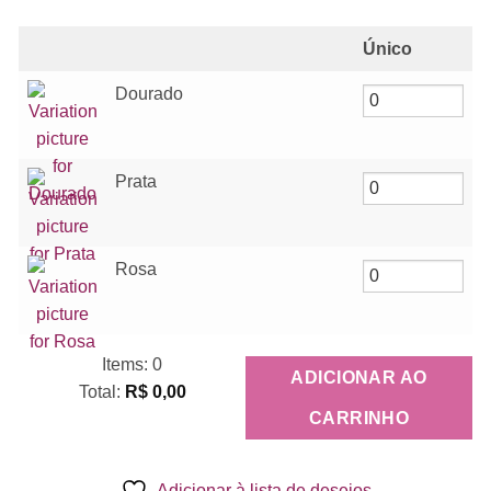
Único
Dourado
Prata
Rosa
Items
:
0
ADICIONAR AO
Total
:
R$ 0,00
0
CARRINHO
Items.
Your
Adicionar à lista de desejos