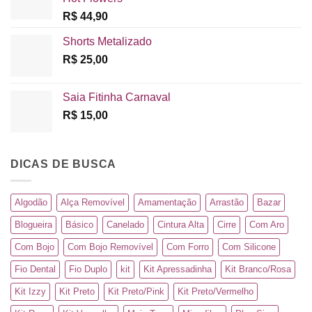
R$
44,90
Shorts Metalizado
R$
25,00
Saia Fitinha Carnaval
R$
15,00
DICAS DE BUSCA
Algodão
Alça Removível
Amamentação
Arrastão
Bazar
Blogueira
Básico
Canelado
Cintura Alta
Cirre
Com Aro
Com Bojo
Com Bojo Removível
Com Forro
Com Silicone
Fio Dental
Fio Duplo
kit
Kit Apressadinha
Kit Branco/Rosa
Kit Izzy
Kit Preto
Kit Preto/Pink
Kit Preto/Vermelho