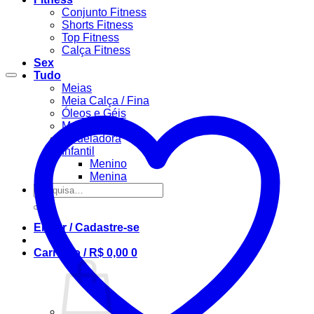
Conjunto Fitness
Shorts Fitness
Top Fitness
Calça Fitness
Sex
Tudo
Meias
Meia Calça / Fina
Óleos e Géis
Masculino
Modeladora
Infantil
Menino
Menina
Pesquisar
por:
Entrar / Cadastre-se
Carrinho /
R$
0,00
0