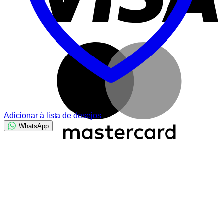
M
Adicionar à lista de desejos
WhatsApp