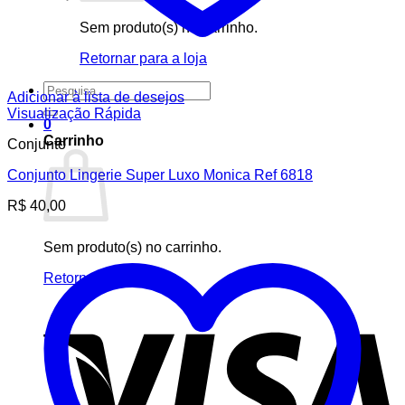
Sem produto(s) no carrinho.
Retornar para a loja
Pesquisar
Adicionar à lista de desejos
por:
Visualização Rápida
0
Carrinho
Conjunto
Conjunto Lingerie Super Luxo Monica Ref 6818
R$
40,00
Sem produto(s) no carrinho.
Retornar para a loja
V