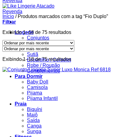
Início
/
Produtos marcados com a tag “Fio Duplo”
Filtrar
Classificado
Exibindo 1–18 de 75 resultados
Lingerie
por
Conjuntos
mais
Body
recente
Calcinha
Sutiã
Classificado
Exibindo 1–18 de 75 resultados
Espartilho / Corselet
por
Robe / Roupão
mais
Complementos
recente
Para Dormir
Baby Doll
Camisola
Pijama
Pijama Infantil
Praia
Biquíni
Maiô
Saída
Canga
Sunga
Fitness