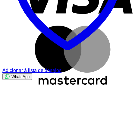
M
Adicionar à lista de desejos
WhatsApp