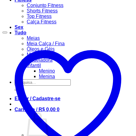
Conjunto Fitness
Shorts Fitness
Top Fitness
Calça Fitness
Sex
Tudo
Meias
Meia Calça / Fina
Óleos e Géis
Masculino
Modeladora
Infantil
Menino
Menina
Pesquisar
por:
Entrar / Cadastre-se
Carrinho /
R$
0,00
0