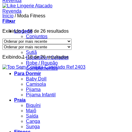
Início
/
Moda Fitness
Filtrar
Classificado
Exibindo 1–18 de 26 resultados
Lingerie
por
Conjuntos
mais
Body
recente
Calcinha
Sutiã
Classificado
Exibindo 1–18 de 26 resultados
Espartilho / Corselet
por
Robe / Roupão
mais
Complementos
recente
Para Dormir
Baby Doll
Camisola
Pijama
Pijama Infantil
Praia
Biquíni
Maiô
Saída
Canga
Sunga
Fitness