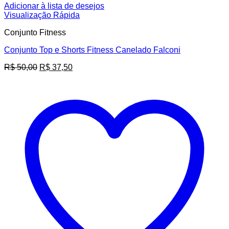
Adicionar à lista de desejos
Visualização Rápida
Conjunto Fitness
Conjunto Top e Shorts Fitness Canelado Falconi
O
O
R$
50,00
R$
37,50
preço
preço
original
atual
era:
é:
R$ 50,00.
R$ 37,50.