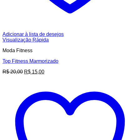
Adicionar à lista de desejos
Visualização Rápida
Moda Fitness
Top Fitness Marmorizado
O
O
R$
20,00
R$
15,00
preço
preço
original
atual
era:
é:
R$ 20,00.
R$ 15,00.