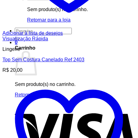
Sem produto(s) no carrinho.
Retornar para a loja
Pesquisar
Adicionar à lista de desejos
por:
Visualização Rápida
0
Carrinho
Lingerie
Top Sem Costura Canelado Ref 2403
R$
20,00
Sem produto(s) no carrinho.
Retornar para a loja
V