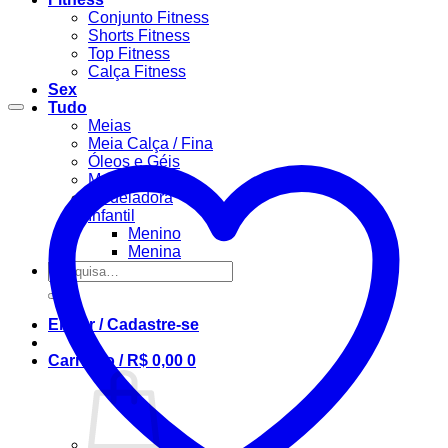
Conjunto Fitness
Shorts Fitness
Top Fitness
Calça Fitness
Sex
Tudo
Meias
Meia Calça / Fina
Óleos e Géis
Masculino
Modeladora
Infantil
Menino
Menina
Pesquisar
por:
Entrar / Cadastre-se
Carrinho /
R$
0,00
0