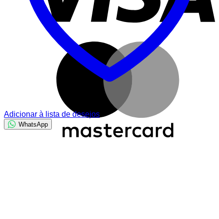
M
Adicionar à lista de desejos
WhatsApp