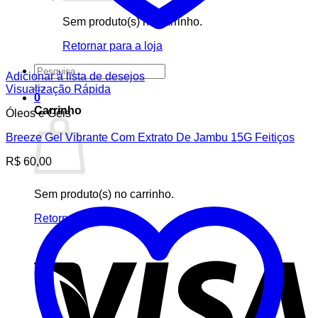
Sem produto(s) no carrinho.
Retornar para a loja
Pesquisar
Adicionar à lista de desejos
por:
Visualização Rápida
0
Carrinho
Óleos e Géis
Breeze Gel Vibrante Com Extrato De Jambu 15G Feitiços
R$
60,00
Sem produto(s) no carrinho.
Retornar para a loja
V