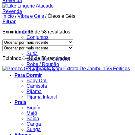
Início
/
Vibra e Géis
/
Óleos e Géis
Filtrar
Classificado
Exibindo 1–18 de 58 resultados
Lingerie
por
Conjuntos
mais
Body
recente
Calcinha
Sutiã
Classificado
Exibindo 1–18 de 58 resultados
Espartilho / Corselet
por
Robe / Roupão
mais
Complementos
recente
Para Dormir
Baby Doll
Camisola
Pijama
Pijama Infantil
Praia
Biquíni
Maiô
Saída
Canga
Sunga
Fitness