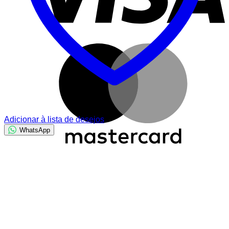
M
Adicionar à lista de desejos
WhatsApp