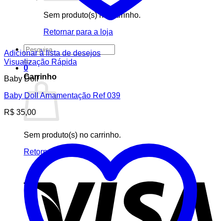
Sem produto(s) no carrinho.
Retornar para a loja
Pesquisar
Adicionar à lista de desejos
por:
Visualização Rápida
0
Carrinho
Baby Doll
Baby Doll Amamentação Ref 039
R$
35,00
Sem produto(s) no carrinho.
Retornar para a loja
V