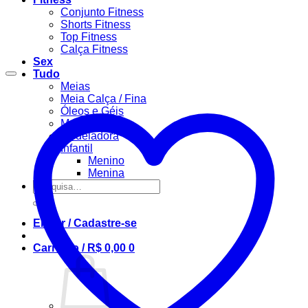
Conjunto Fitness
Shorts Fitness
Top Fitness
Calça Fitness
Sex
Tudo
Meias
Meia Calça / Fina
Óleos e Géis
Masculino
Modeladora
Infantil
Menino
Menina
Pesquisar
por:
Entrar / Cadastre-se
Carrinho /
R$
0,00
0