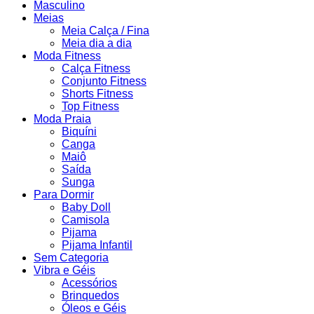
Masculino
Meias
Meia Calça / Fina
Meia dia a dia
Moda Fitness
Calça Fitness
Conjunto Fitness
Shorts Fitness
Top Fitness
Moda Praia
Biquíni
Canga
Maiô
Saída
Sunga
Para Dormir
Baby Doll
Camisola
Pijama
Pijama Infantil
Sem Categoria
Vibra e Géis
Acessórios
Brinquedos
Óleos e Géis