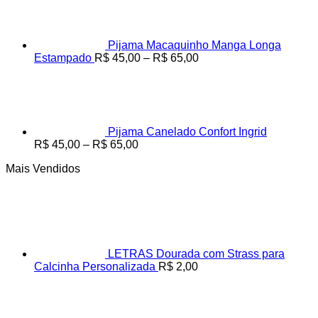
Pijama Macaquinho Manga Longa
Faixa
Estampado
R$
45,00
–
R$
65,00
de
preço:
R$ 45,00
através
R$ 65,00
Pijama Canelado Confort Ingrid
Faixa
R$
45,00
–
R$
65,00
de
Mais Vendidos
preço:
R$ 45,00
através
R$ 65,00
LETRAS Dourada com Strass para
Calcinha Personalizada
R$
2,00