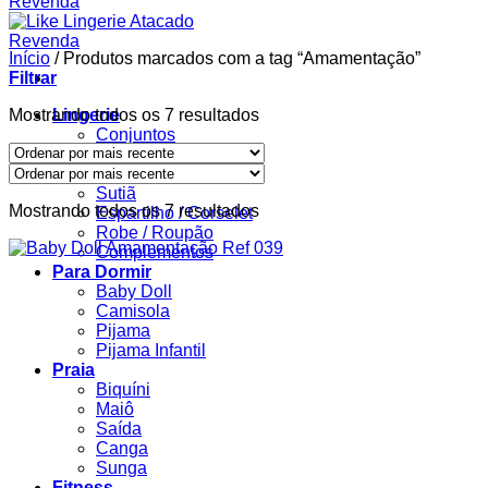
Início
/
Produtos marcados com a tag “Amamentação”
Filtrar
Classificado
Mostrando todos os 7 resultados
Lingerie
por
Conjuntos
mais
Body
recente
Calcinha
Sutiã
Classificado
Mostrando todos os 7 resultados
Espartilho / Corselet
por
Robe / Roupão
mais
Complementos
recente
Para Dormir
Baby Doll
Camisola
Pijama
Pijama Infantil
Praia
Biquíni
Maiô
Saída
Canga
Sunga
Fitness