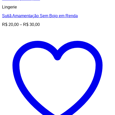
Lingerie
Sutiã Amamentação Sem Bojo em Renda
Faixa
R$
20,00
–
R$
30,00
de
preço:
R$ 20,00
através
R$ 30,00