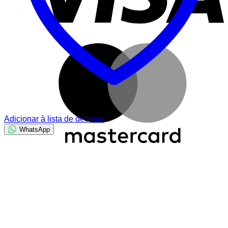
M
Adicionar à lista de desejos
WhatsApp