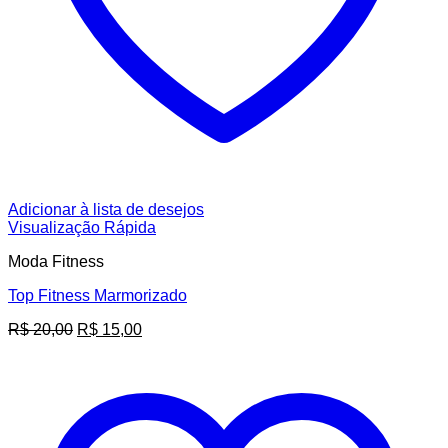
Adicionar à lista de desejos
Visualização Rápida
Moda Fitness
Top Fitness Marmorizado
O
O
R$
20,00
R$
15,00
preço
preço
original
atual
era:
é:
R$ 20,00.
R$ 15,00.