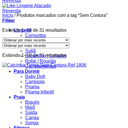
Início
/
Produtos marcados com a tag “Sem Costura”
Filtrar
Classificado
Exibindo 1–18 de 31 resultados
Lingerie
por
Conjuntos
mais
Body
recente
Calcinha
Sutiã
Classificado
Exibindo 1–18 de 31 resultados
Espartilho / Corselet
por
Robe / Roupão
mais
Complementos
recente
Para Dormir
Baby Doll
Camisola
Pijama
Pijama Infantil
Praia
Biquíni
Maiô
Saída
Canga
Sunga
Fitness