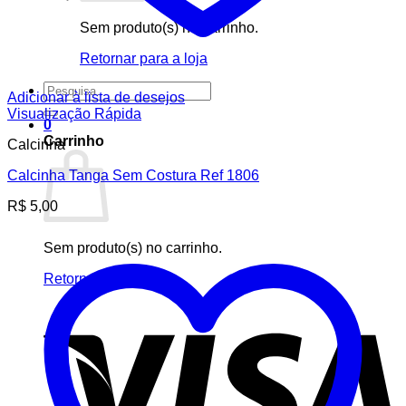
Sem produto(s) no carrinho.
Retornar para a loja
Pesquisar
Adicionar à lista de desejos
por:
Visualização Rápida
0
Carrinho
Calcinha
Calcinha Tanga Sem Costura Ref 1806
R$
5,00
Sem produto(s) no carrinho.
Retornar para a loja
V