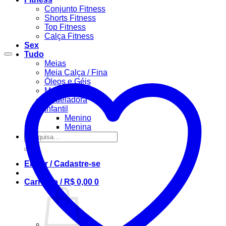
Conjunto Fitness
Shorts Fitness
Top Fitness
Calça Fitness
Sex
Tudo
Meias
Meia Calça / Fina
Óleos e Géis
Masculino
Modeladora
Infantil
Menino
Menina
Pesquisar
por:
Entrar / Cadastre-se
Carrinho /
R$
0,00
0