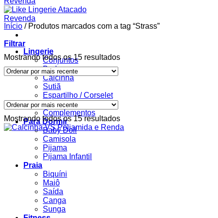
Início
/
Produtos marcados com a tag “Strass”
Filtrar
Lingerie
Classificado
Mostrando todos os 15 resultados
Conjuntos
por
Body
mais
Calcinha
recente
Sutiã
Espartilho / Corselet
Robe / Roupão
Complementos
Classificado
Mostrando todos os 15 resultados
Para Dormir
por
Baby Doll
mais
Camisola
recente
Pijama
Pijama Infantil
Praia
Biquíni
Maiô
Saída
Canga
Sunga
Fitness