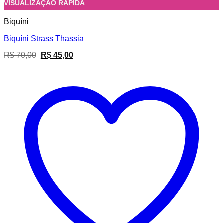
VISUALIZAÇÃO RÁPIDA
Biquíni
Biquíni Strass Thassia
O
O
R$
70,00
R$
45,00
preço
preço
original
atual
era:
é:
R$ 70,00.
R$ 45,00.