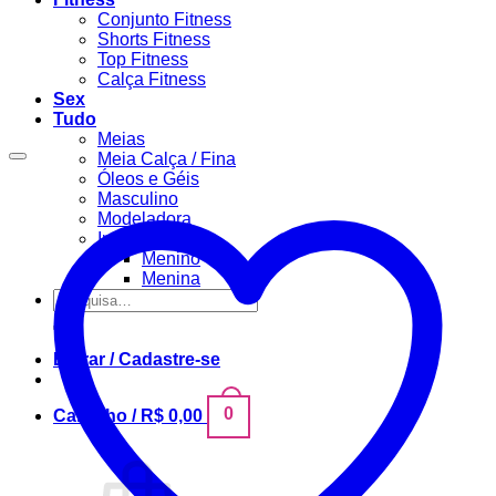
Conjunto Fitness
Shorts Fitness
Top Fitness
Calça Fitness
Sex
Tudo
Meias
Meia Calça / Fina
Óleos e Géis
Masculino
Modeladora
Infantil
Menino
Menina
Pesquisar
por:
Entrar / Cadastre-se
0
Carrinho /
R$
0,00