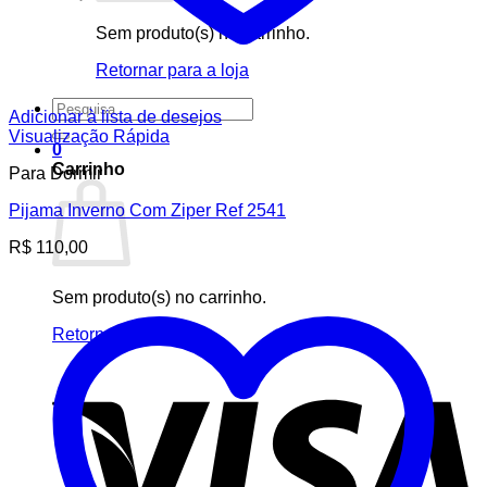
Sem produto(s) no carrinho.
Retornar para a loja
Pesquisar
Adicionar à lista de desejos
por:
Visualização Rápida
0
Carrinho
Para Dormir
Pijama Inverno Com Ziper Ref 2541
R$
110,00
Sem produto(s) no carrinho.
Retornar para a loja
V