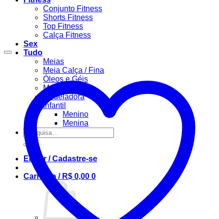
Conjunto Fitness
Shorts Fitness
Top Fitness
Calça Fitness
Sex
Tudo
Meias
Meia Calça / Fina
Óleos e Géis
Masculino
Modeladora
Infantil
Menino
Menina
Pesquisar
por:
Entrar / Cadastre-se
Carrinho /
R$
0,00
0