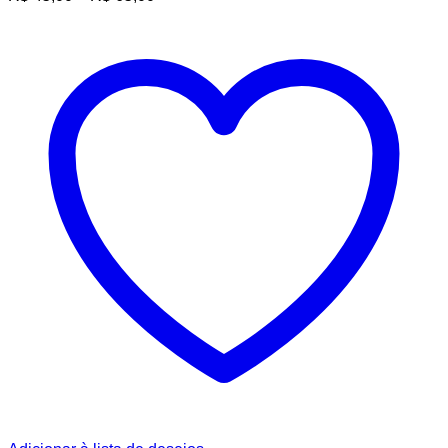
de
preço:
R$ 45,00
através
R$ 65,00