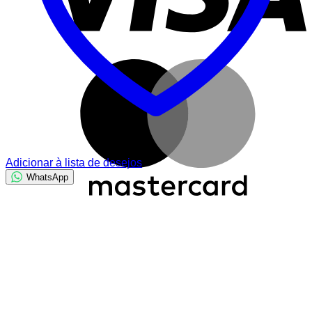
M
Adicionar à lista de desejos
WhatsApp