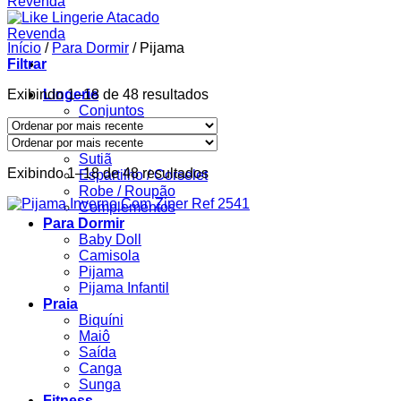
Início
/
Para Dormir
/
Pijama
Filtrar
Classificado
Exibindo 1–18 de 48 resultados
Lingerie
por
Conjuntos
mais
Body
recente
Calcinha
Sutiã
Classificado
Exibindo 1–18 de 48 resultados
Espartilho / Corselet
por
Robe / Roupão
mais
Complementos
recente
Para Dormir
Baby Doll
Camisola
Pijama
Pijama Infantil
Praia
Biquíni
Maiô
Saída
Canga
Sunga
Fitness