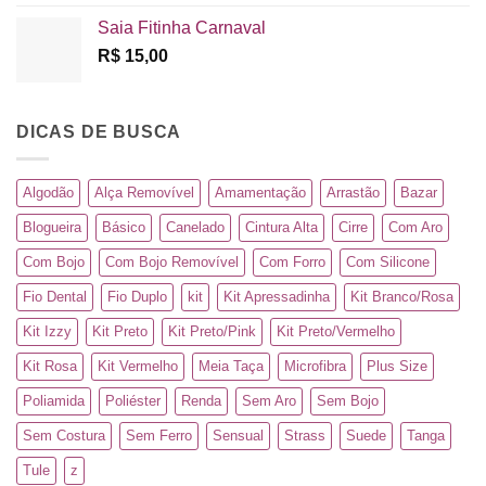
Saia Fitinha Carnaval
R$
15,00
DICAS DE BUSCA
Algodão
Alça Removível
Amamentação
Arrastão
Bazar
Blogueira
Básico
Canelado
Cintura Alta
Cirre
Com Aro
Com Bojo
Com Bojo Removível
Com Forro
Com Silicone
Fio Dental
Fio Duplo
kit
Kit Apressadinha
Kit Branco/Rosa
Kit Izzy
Kit Preto
Kit Preto/Pink
Kit Preto/Vermelho
Kit Rosa
Kit Vermelho
Meia Taça
Microfibra
Plus Size
Poliamida
Poliéster
Renda
Sem Aro
Sem Bojo
Sem Costura
Sem Ferro
Sensual
Strass
Suede
Tanga
Tule
z