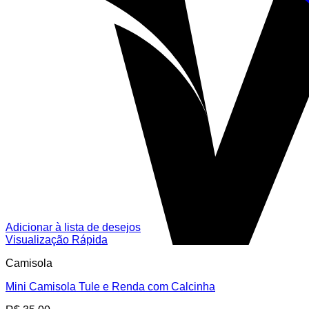
Adicionar à lista de desejos
Visualização Rápida
Camisola
Mini Camisola Tule e Renda com Calcinha