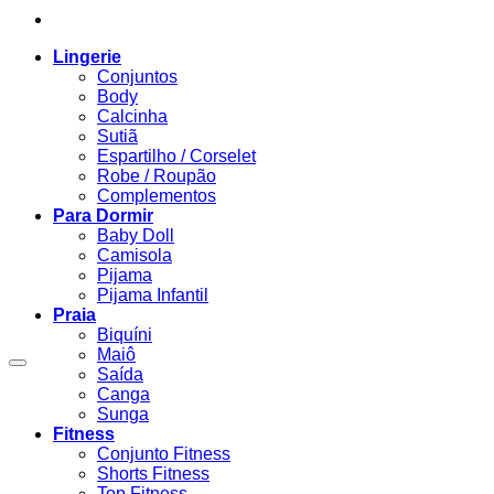
Lingerie
Conjuntos
Body
Calcinha
Sutiã
Espartilho / Corselet
Robe / Roupão
Complementos
Para Dormir
Baby Doll
Camisola
Pijama
Pijama Infantil
Praia
Biquíni
Maiô
Saída
Canga
Sunga
Fitness
Conjunto Fitness
Shorts Fitness
Top Fitness