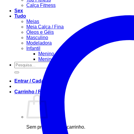
Calça Fitness
Sex
Tudo
Meias
Meia Calça / Fina
Óleos e Géis
Masculino
Modeladora
Infantil
Menino
Menina
Pesquisar
por:
Entrar / Cadastre-se
Carrinho /
R$
0,00
0
Sem produto(s) no carrinho.