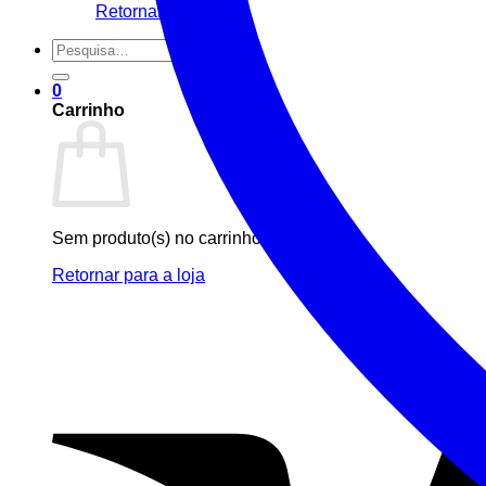
Retornar para a loja
Pesquisar
por:
0
Carrinho
Sem produto(s) no carrinho.
Retornar para a loja