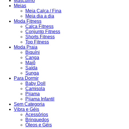
Masculino
Meias
Meia Calça / Fina
Meia dia a dia
Moda Fitness
Calça Fitness
Conjunto Fitness
Shorts Fitness
Top Fitness
Moda Praia
Biquíni
Canga
Maiô
Saída
Sunga
Para Dormir
Baby Doll
Camisola
Pijama
Pijama Infantil
Sem Categoria
Vibra e Géis
Acessórios
Brinquedos
Óleos e Géis