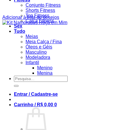
Conjunto Fitness
Shorts Fitness
Top Fitness
Adicionar à lista de desejos
Calça Fitness
Sex
Tudo
Meias
Meia Calça / Fina
Óleos e Géis
Masculino
Modeladora
Infantil
Menino
Menina
Pesquisar
por:
Entrar / Cadastre-se
Carrinho /
R$
0,00
0