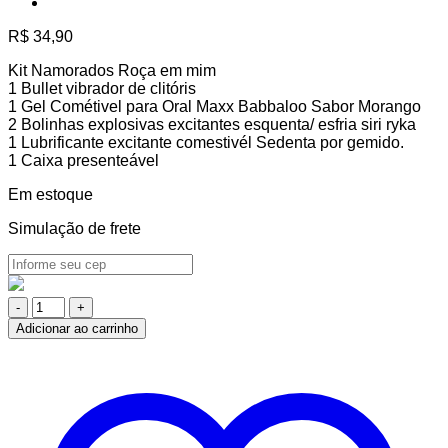
R$
34,90
Kit Namorados Roça em mim
1 Bullet vibrador de clitóris
1 Gel Cométivel para Oral Maxx Babbaloo Sabor Morango
2 Bolinhas explosivas excitantes esquenta/ esfria siri ryka
1 Lubrificante excitante comestivél Sedenta por gemido.
1 Caixa presenteável
Em estoque
Simulação de frete
Kit
Namorados
Adicionar ao carrinho
Roça
em
Mim
quantidade