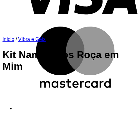
M
Início
/
Vibra e Géis
Kit Namorados Roça em
Mim