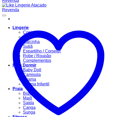
Lingerie
Conjuntos
Body
Calcinha
Sutiã
Espartilho / Corselet
Robe / Roupão
Complementos
Para Dormir
Baby Doll
Camisola
Pijama
Pijama Infantil
Praia
Biquíni
Maiô
Saída
Canga
Sunga
Fitness