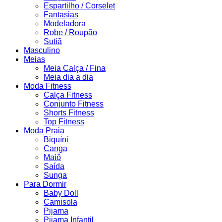
Espartilho / Corselet
Fantasias
Modeladora
Robe / Roupão
Sutiã
Masculino
Meias
Meia Calça / Fina
Meia dia a dia
Moda Fitness
Calça Fitness
Conjunto Fitness
Shorts Fitness
Top Fitness
Moda Praia
Biquíni
Canga
Maiô
Saída
Sunga
Para Dormir
Baby Doll
Camisola
Pijama
Pijama Infantil