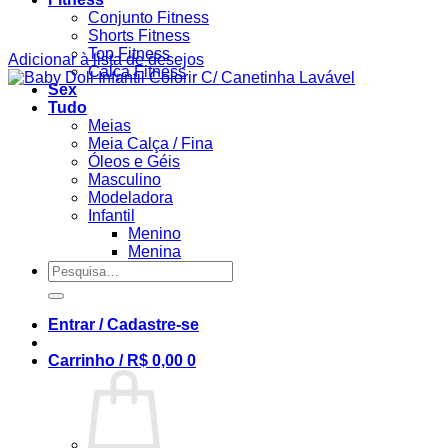
Conjunto Fitness
Shorts Fitness
Top Fitness
Adicionar à lista de desejos
Calça Fitness
Sex
Tudo
Meias
Meia Calça / Fina
Óleos e Géis
Masculino
Modeladora
Infantil
Menino
Menina
Pesquisar
por:
Entrar / Cadastre-se
Carrinho /
R$
0,00
0