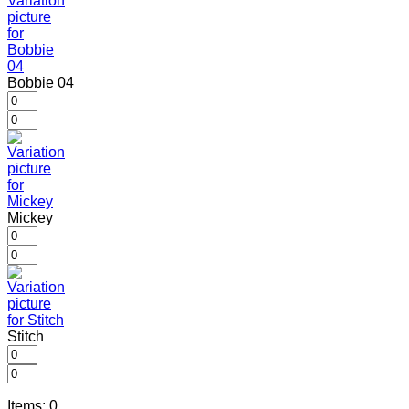
Bobbie 04
Mickey
Stitch
Items
:
0