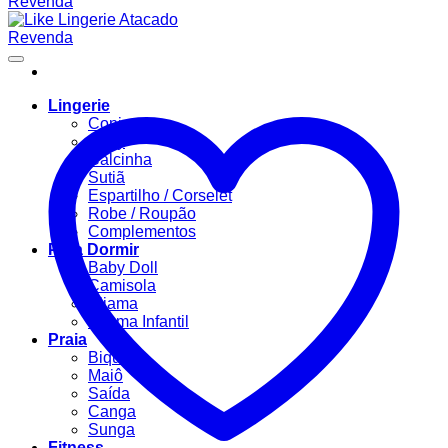
Lingerie
Conjuntos
Body
Calcinha
Sutiã
Espartilho / Corselet
Robe / Roupão
Complementos
Para Dormir
Baby Doll
Camisola
Pijama
Pijama Infantil
Praia
Biquíni
Maiô
Saída
Canga
Sunga
Fitness