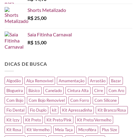
Shorts Metalizado
R$
25,00
Saia Fitinha Carnaval
R$
15,00
DICAS DE BUSCA
Algodão
Alça Removível
Amamentação
Arrastão
Bazar
Blogueira
Básico
Canelado
Cintura Alta
Cirre
Com Aro
Com Bojo
Com Bojo Removível
Com Forro
Com Silicone
Fio Dental
Fio Duplo
kit
Kit Apressadinha
Kit Branco/Rosa
Kit Izzy
Kit Preto
Kit Preto/Pink
Kit Preto/Vermelho
Kit Rosa
Kit Vermelho
Meia Taça
Microfibra
Plus Size