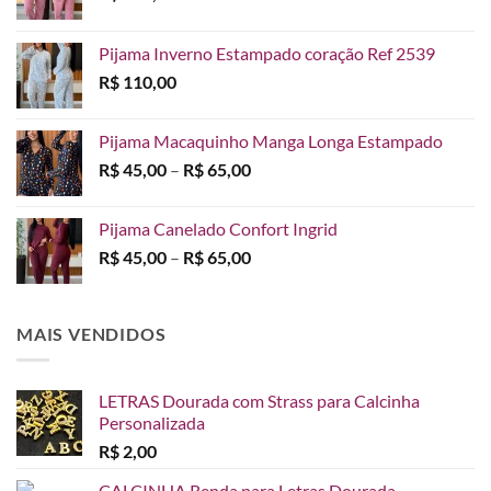
Pijama Inverno Estampado coração Ref 2539
R$
110,00
Pijama Macaquinho Manga Longa Estampado
Faixa
R$
45,00
–
R$
65,00
de
preço:
Pijama Canelado Confort Ingrid
R$ 45,00
Faixa
R$
45,00
–
R$
65,00
através
de
R$ 65,00
preço:
R$ 45,00
MAIS VENDIDOS
através
R$ 65,00
LETRAS Dourada com Strass para Calcinha
Personalizada
R$
2,00
CALCINHA Renda para Letras Dourada