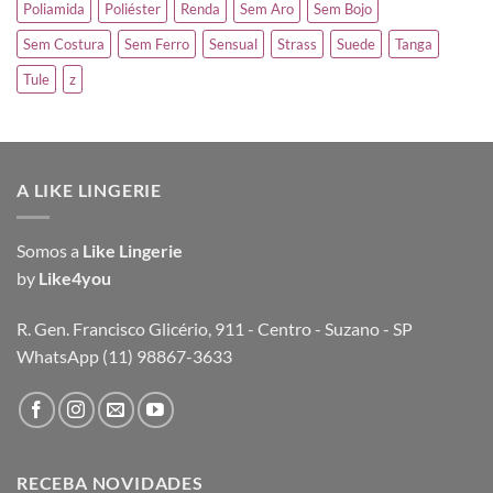
Poliamida
Poliéster
Renda
Sem Aro
Sem Bojo
Sem Costura
Sem Ferro
Sensual
Strass
Suede
Tanga
Tule
z
A LIKE LINGERIE
Somos a
Like Lingerie
by
Like4you
R. Gen. Francisco Glicério, 911 - Centro - Suzano - SP
WhatsApp (11) 98867-3633
RECEBA NOVIDADES