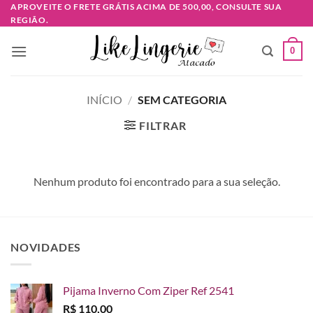
Skip
APROVEITE O FRETE GRÁTIS ACIMA DE 500,00, CONSULTE SUA
REGIÃO.
to
content
0
INÍCIO
/
SEM CATEGORIA
FILTRAR
Nenhum produto foi encontrado para a sua seleção.
NOVIDADES
Pijama Inverno Com Ziper Ref 2541
R$
110,00