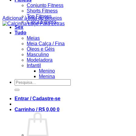
Conjunto Fitness
Shorts Fitness
Top Fitness
Adicionar à lista de desejos
Calça Fitness
Sex
Tudo
Meias
Meia Calça / Fina
Óleos e Géis
Masculino
Modeladora
Infantil
Menino
Menina
Pesquisar
por:
Entrar / Cadastre-se
Carrinho /
R$
0,00
0