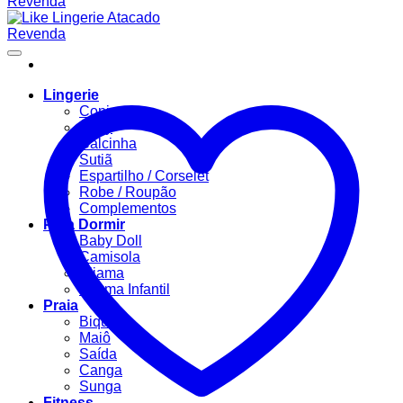
Lingerie
Conjuntos
Body
Calcinha
Sutiã
Espartilho / Corselet
Robe / Roupão
Complementos
Para Dormir
Baby Doll
Camisola
Pijama
Pijama Infantil
Praia
Biquíni
Maiô
Saída
Canga
Sunga
Fitness