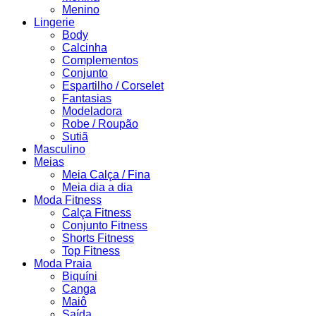
Menino
Lingerie
Body
Calcinha
Complementos
Conjunto
Espartilho / Corselet
Fantasias
Modeladora
Robe / Roupão
Sutiã
Masculino
Meias
Meia Calça / Fina
Meia dia a dia
Moda Fitness
Calça Fitness
Conjunto Fitness
Shorts Fitness
Top Fitness
Moda Praia
Biquíni
Canga
Maiô
Saída