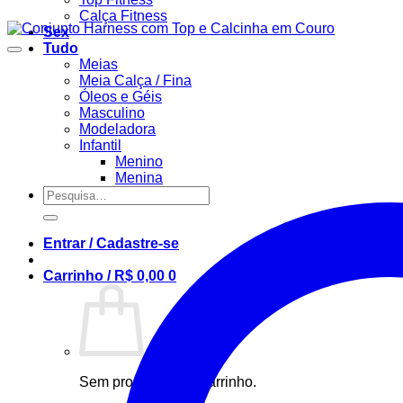
Calça Fitness
Sex
Tudo
Meias
Meia Calça / Fina
Óleos e Géis
Masculino
Modeladora
Infantil
Menino
Menina
Pesquisar
por:
Entrar / Cadastre-se
Carrinho /
R$
0,00
0
Sem produto(s) no carrinho.