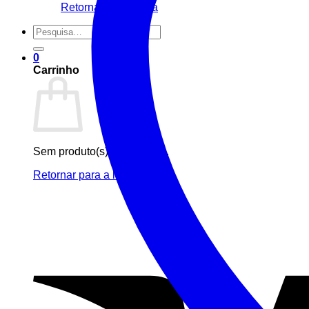
Retornar para a loja
Pesquisar
por:
0
Carrinho
Sem produto(s) no carrinho.
Retornar para a loja