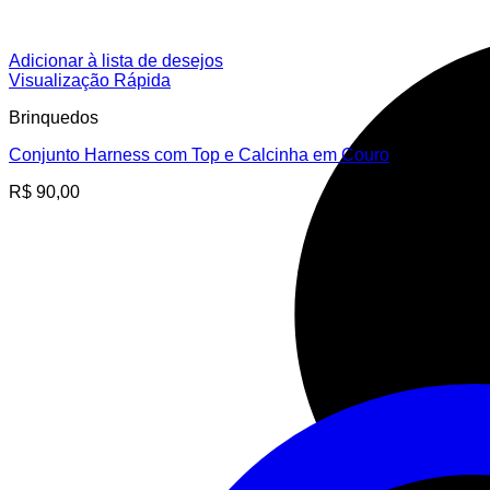
Adicionar à lista de desejos
Visualização Rápida
Brinquedos
Conjunto Harness com Top e Calcinha em Couro
R$
90,00