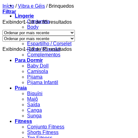
Início
/
Vibra e Géis
/
Brinquedos
Filtrar
Lingerie
Conjuntos
Classificado
Exibindo 1–18 de 85 resultados
Body
por
Calcinha
mais
Sutiã
recente
Espartilho / Corselet
Classificado
Exibindo 1–18 de 85 resultados
Robe / Roupão
por
Complementos
mais
Para Dormir
recente
Baby Doll
Camisola
Pijama
Pijama Infantil
Praia
Biquíni
Maiô
Saída
Canga
Sunga
Fitness
Conjunto Fitness
Shorts Fitness
Top Fitness