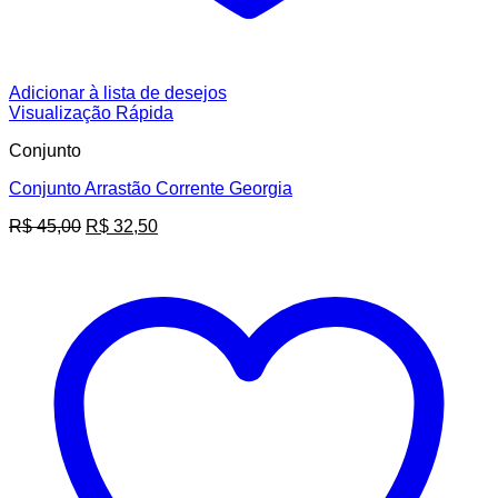
Adicionar à lista de desejos
Visualização Rápida
Conjunto
Conjunto Arrastão Corrente Georgia
O
O
R$
45,00
R$
32,50
preço
preço
original
atual
era:
é:
R$ 45,00.
R$ 32,50.