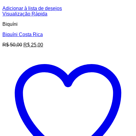
Adicionar à lista de desejos
Visualização Rápida
Biquíni
Biquíni Costa Rica
O
O
R$
50,00
R$
25,00
preço
preço
original
atual
era:
é:
R$ 50,00.
R$ 25,00.