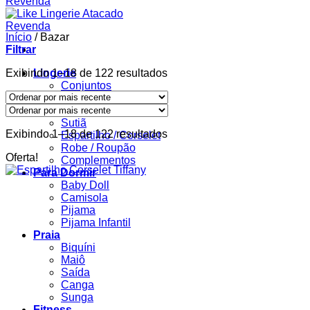
Início
/
Bazar
Filtrar
Classificado
Exibindo 1–18 de 122 resultados
Lingerie
por
Conjuntos
mais
Body
recente
Calcinha
Sutiã
Classificado
Exibindo 1–18 de 122 resultados
Espartilho / Corselet
por
Robe / Roupão
Oferta!
mais
Complementos
recente
Para Dormir
Baby Doll
Camisola
Pijama
Pijama Infantil
Praia
Biquíni
Maiô
Saída
Canga
Sunga
Fitness