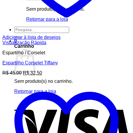
Sem produto(s) no carrinho.
Retornar para a loja
Pesquisar
por:
Adicionar à lista de desejos
0
Visualização Rápida
Carrinho
Espartilho / Corselet
Espartilho Corselet Tiffany
O
O
R$
45,00
R$
32,50
preço
preço
Sem produto(s) no carrinho.
original
atual
era:
é:
Retornar para a loja
R$ 45,00.
R$ 32,50.
V