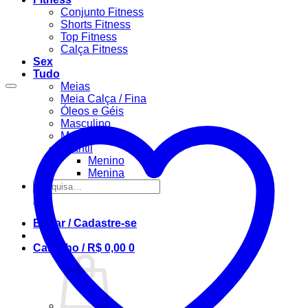
Conjunto Fitness
Shorts Fitness
Top Fitness
Calça Fitness
Sex
Tudo
Meias
Meia Calça / Fina
Óleos e Géis
Masculino
Modeladora
Infantil
Menino
Menina
Pesquisar
por:
Entrar / Cadastre-se
Carrinho /
R$
0,00
0