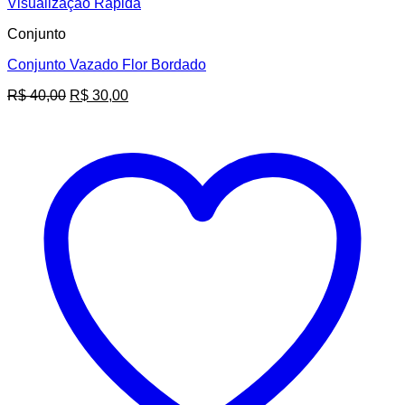
Visualização Rápida
Conjunto
Conjunto Vazado Flor Bordado
O
O
R$
40,00
R$
30,00
preço
preço
original
atual
era:
é:
R$ 40,00.
R$ 30,00.