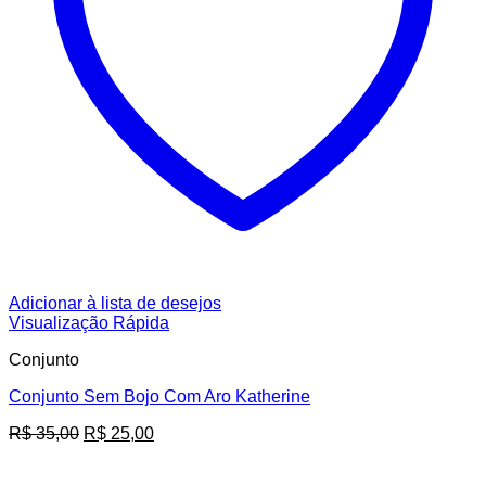
Adicionar à lista de desejos
Visualização Rápida
Conjunto
Conjunto Sem Bojo Com Aro Katherine
O
O
R$
35,00
R$
25,00
preço
preço
original
atual