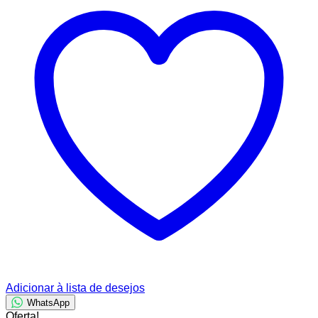
era:
é:
R$ 35,00.
R$ 25,00.
Adicionar à lista de desejos
WhatsApp
Oferta!