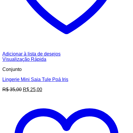
Adicionar à lista de desejos
Visualização Rápida
Conjunto
Lingerie Mini Saia Tule Poá Iris
O
O
R$
35,00
R$
25,00
preço
preço
original
atual
era:
é:
R$ 35,00.
R$ 25,00.