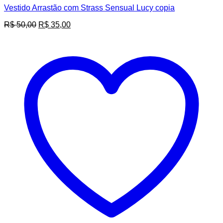
Vestido Arrastão com Strass Sensual Lucy copia
O
O
R$
50,00
R$
35,00
preço
preço
original
atual
era:
é:
R$ 50,00.
R$ 35,00.