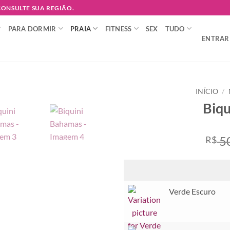
 CONSULTE SUA REGIÃO.
PARA DORMIR
PRAIA
FITNESS
SEX
TUDO
ENTRAR 
INÍCIO
/
Biqu
Adicionar
à lista de
desejos
5
R$
Verde Escuro