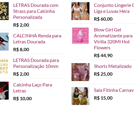
LETRAS Dourada com
Conjunto Lingerie 
Strass para Calcinha
Liga e Luvas Hera
Personalizada
R$
60,00
R$
2,00
Blow Girl Gel
CALCINHA Renda para
Aromatizante para
Letras Dourada
Virília 320Ml Hot
Flowers
R$
8,00
R$
44,90
LETRAS Dourada para
Personalização 10mm
Shorts Metalizado
R$
2,00
R$
25,00
Calcinha Laço Para
Saia Fitinha Carnav
Letras
R$
15,00
R$
10,00