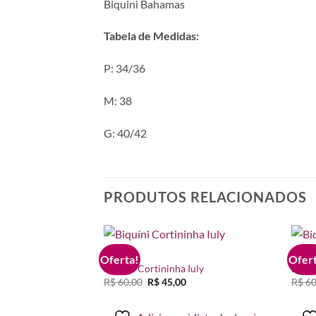
Biquini Bahamas
Tabela de Medidas:
P: 34/36
M: 38
G: 40/42
PRODUTOS RELACIONADOS
BIQUÍNI
BIQUÍ
Oferta!
Ofert
Adicionar
Adicionar
Biquíni Cortininha Iuly
Biquí
à lista de
à lista de
O
O
R$
60,00
R$
45,00
R$
60
desejos
desejos
preço
preço
original
atual
era:
é: