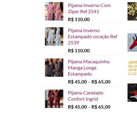
Pijama Inverno Com
Ziper Ref 2541
R$
110,00
Pijama Inverno
Estampado coração Ref
2539
R$
110,00
Pijama Macaquinho
Manga Longa
Estampado
Faixa
R$
45,00
–
R$
65,00
de
Pijama Canelado
preço:
Confort Ingrid
R$ 45,00
Faixa
R$
45,00
–
R$
65,00
através
de
R$ 65,00
preço:
R$ 45,00
através