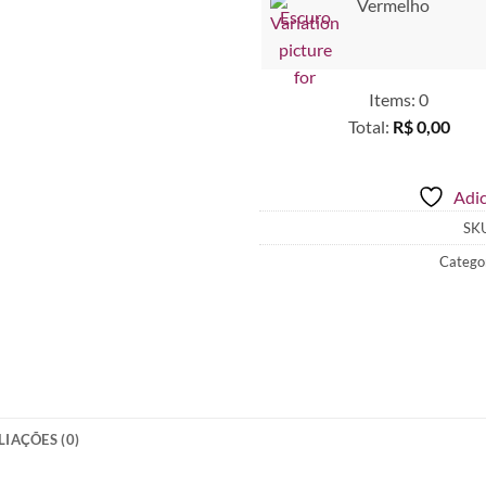
Vermelho
Items
:
0
Total
:
R$ 0,00
0
Items.
Adic
Your
total
SK
is
Catego
R$ 0,00
LIAÇÕES (0)