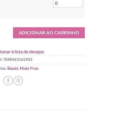
ADICIONAR AO CARRINHO
ionar à lista de desejos
U:
7898963165903
rias:
Biquíni
,
Moda Praia