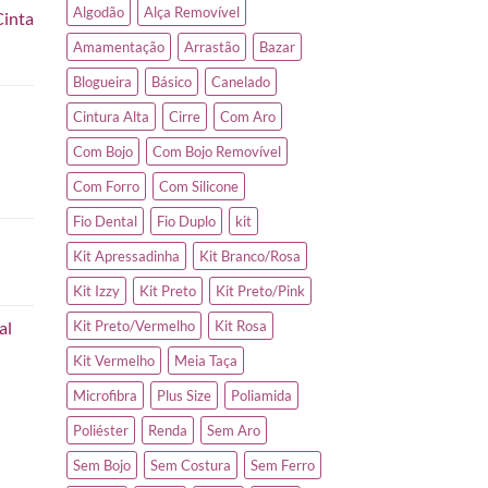
Algodão
Alça Removível
Cinta
Amamentação
Arrastão
Bazar
Blogueira
Básico
Canelado
Cintura Alta
Cirre
Com Aro
Com Bojo
Com Bojo Removível
Com Forro
Com Silicone
Fio Dental
Fio Duplo
kit
Kit Apressadinha
Kit Branco/Rosa
Kit Izzy
Kit Preto
Kit Preto/Pink
al
Kit Preto/Vermelho
Kit Rosa
Kit Vermelho
Meia Taça
Microfibra
Plus Size
Poliamida
Poliéster
Renda
Sem Aro
Sem Bojo
Sem Costura
Sem Ferro