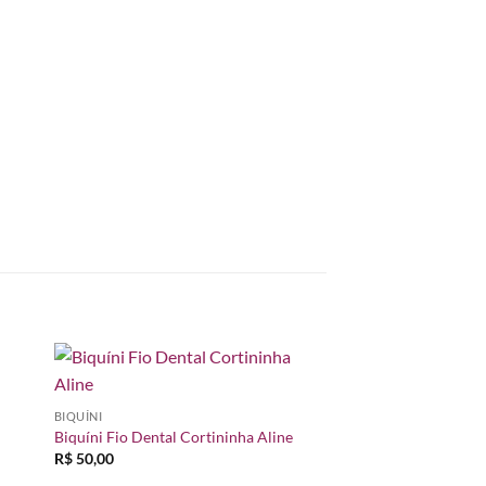
nar
Adicionar
BIQUÍNI
 de
à lista de
os
desejos
Biquíni Fio Dental Cortininha Aline
R$
50,00