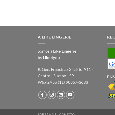
R$ 65,00
A LIKE LINGERIE
RE
Somos a
Like Lingerie
by
Like4you
R. Gen. Francisco Glicério, 911 -
Centro - Suzano - SP
EN
WhatsApp (11) 98867-3633
SOBRE NÓS
CONTATO