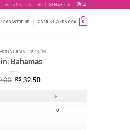
Sobre Nós
Contato
Newsletter
0
/ CADASTRE-SE
CARRINHO /
R$
0,00
MODA PRAIA
/
BIQUÍNI
ini Bahamas
O
O
0,00
32,50
R$
preço
preço
original
atual
P
era:
é:
R$ 50,00.
R$ 32,50.