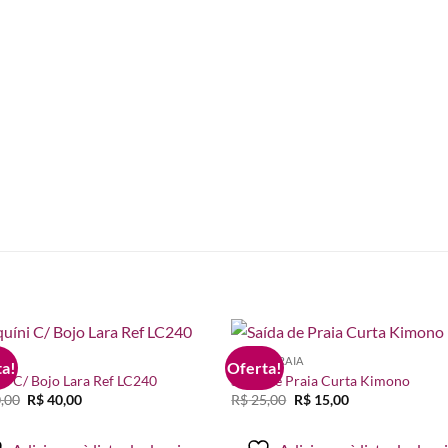
NI
MODA PRAIA
a!
Oferta!
Adicionar
Adicio
ni C/ Bojo Lara Ref LC240
Saída de Praia Curta Kimono
à lista de
à lista
O
O
O
O
,00
R$
40,00
R$
25,00
R$
15,00
desejos
desej
preço
preço
preço
preço
original
atual
original
atual
era:
é:
era:
é: