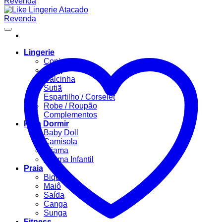
Lingerie
Conjuntos
Body
Calcinha
Sutiã
Espartilho / Corselet
Robe / Roupão
Complementos
Para Dormir
Baby Doll
Camisola
Pijama
Pijama Infantil
Praia
Biquíni
Maiô
Saída
Canga
Sunga
Fitness