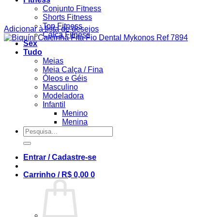
Conjunto Fitness
Shorts Fitness
Top Fitness
Adicionar à lista de desejos
Calça Fitness
Sex
Tudo
Meias
Meia Calça / Fina
Óleos e Géis
Masculino
Modeladora
Infantil
Menino
Menina
Pesquisar
por:
Entrar / Cadastre-se
Carrinho /
R$
0,00
0