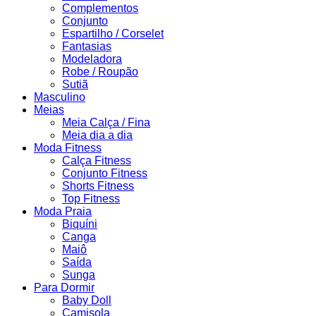
Complementos
Conjunto
Espartilho / Corselet
Fantasias
Modeladora
Robe / Roupão
Sutiã
Masculino
Meias
Meia Calça / Fina
Meia dia a dia
Moda Fitness
Calça Fitness
Conjunto Fitness
Shorts Fitness
Top Fitness
Moda Praia
Biquíni
Canga
Maiô
Saída
Sunga
Para Dormir
Baby Doll
Camisola