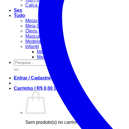
Calça Fitness
Sex
Tudo
Meias
Meia Calça / Fina
Óleos e Géis
Masculino
Modeladora
Infantil
Menino
Menina
Pesquisar
por:
Entrar / Cadastre-se
Carrinho /
R$
0,00
0
Sem produto(s) no carrinho.