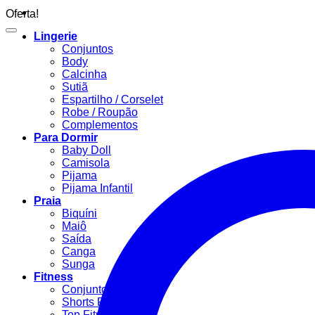
Oferta!
Lingerie
Conjuntos
Body
Calcinha
Sutiã
Espartilho / Corselet
Robe / Roupão
Complementos
Para Dormir
Baby Doll
Camisola
Pijama
Pijama Infantil
Praia
Biquíni
Maiô
Saída
Canga
Sunga
Fitness
Conjunto Fitness
Shorts Fitness
Top Fitness