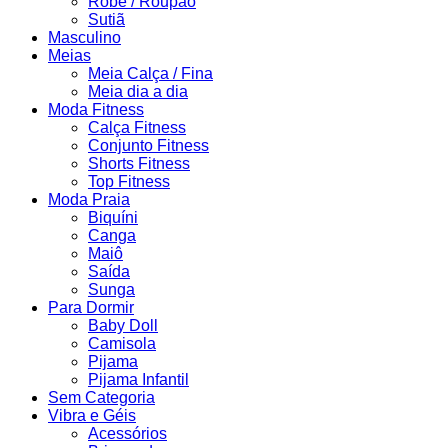
Robe / Roupão
Sutiã
Masculino
Meias
Meia Calça / Fina
Meia dia a dia
Moda Fitness
Calça Fitness
Conjunto Fitness
Shorts Fitness
Top Fitness
Moda Praia
Biquíni
Canga
Maiô
Saída
Sunga
Para Dormir
Baby Doll
Camisola
Pijama
Pijama Infantil
Sem Categoria
Vibra e Géis
Acessórios