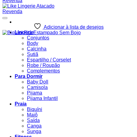
Adicionar à lista de desejos
Lingerie
Conjuntos
Body
Calcinha
Sutiã
Espartilho / Corselet
Robe / Roupão
Complementos
Para Dormir
Baby Doll
Camisola
Pijama
Pijama Infantil
Praia
Biquíni
Maiô
Saída
Canga
Sunga
Fitness