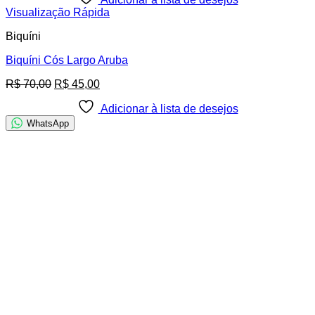
Visualização Rápida
Biquíni
Biquíni Cós Largo Aruba
O
O
R$
70,00
R$
45,00
preço
preço
original
atual
Adicionar à lista de desejos
era:
é:
WhatsApp
R$ 70,00.
R$ 45,00.