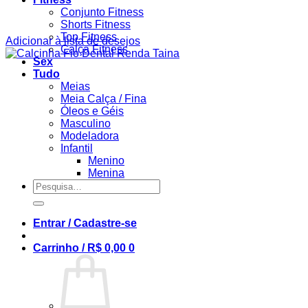
Conjunto Fitness
Shorts Fitness
Top Fitness
Adicionar à lista de desejos
Calça Fitness
Sex
Tudo
Meias
Meia Calça / Fina
Óleos e Géis
Masculino
Modeladora
Infantil
Menino
Menina
Pesquisar
por:
Entrar / Cadastre-se
Carrinho /
R$
0,00
0