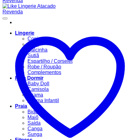
Lingerie
Conjuntos
Body
Calcinha
Sutiã
Espartilho / Corselet
Robe / Roupão
Complementos
Para Dormir
Baby Doll
Camisola
Pijama
Pijama Infantil
Praia
Biquíni
Maiô
Saída
Canga
Sunga
Fitness