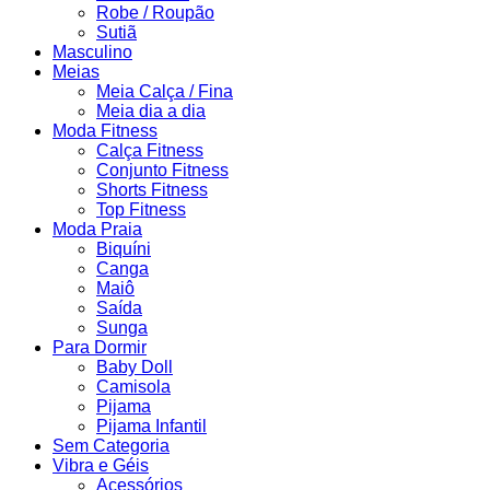
Robe / Roupão
Sutiã
Masculino
Meias
Meia Calça / Fina
Meia dia a dia
Moda Fitness
Calça Fitness
Conjunto Fitness
Shorts Fitness
Top Fitness
Moda Praia
Biquíni
Canga
Maiô
Saída
Sunga
Para Dormir
Baby Doll
Camisola
Pijama
Pijama Infantil
Sem Categoria
Vibra e Géis
Acessórios