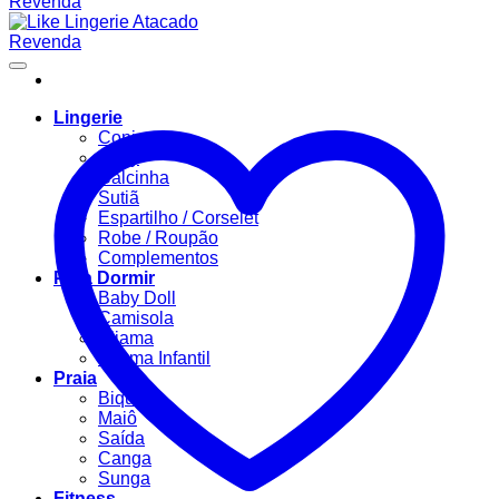
Lingerie
Conjuntos
Body
Calcinha
Sutiã
Espartilho / Corselet
Robe / Roupão
Complementos
Para Dormir
Baby Doll
Camisola
Pijama
Pijama Infantil
Praia
Biquíni
Maiô
Saída
Canga
Sunga
Fitness