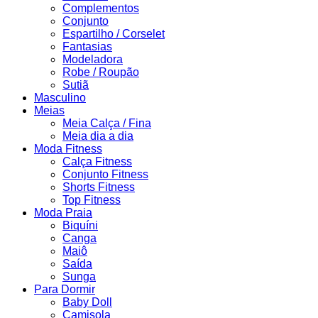
Complementos
Conjunto
Espartilho / Corselet
Fantasias
Modeladora
Robe / Roupão
Sutiã
Masculino
Meias
Meia Calça / Fina
Meia dia a dia
Moda Fitness
Calça Fitness
Conjunto Fitness
Shorts Fitness
Top Fitness
Moda Praia
Biquíni
Canga
Maiô
Saída
Sunga
Para Dormir
Baby Doll
Camisola