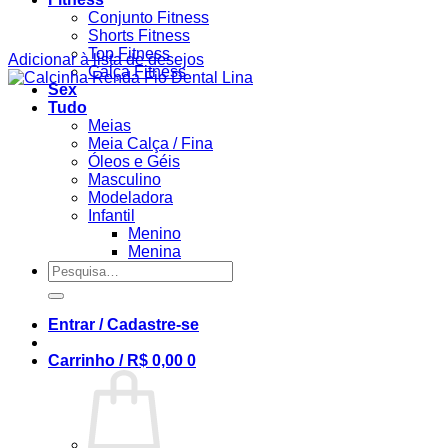
Conjunto Fitness
Shorts Fitness
Top Fitness
Adicionar à lista de desejos
Calça Fitness
Sex
Tudo
Meias
Meia Calça / Fina
Óleos e Géis
Masculino
Modeladora
Infantil
Menino
Menina
Pesquisar
por:
Entrar / Cadastre-se
Carrinho /
R$
0,00
0