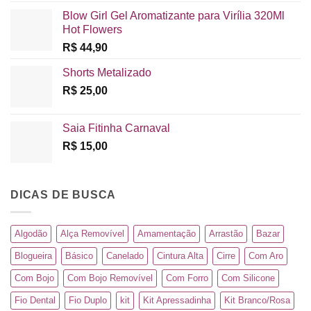
Blow Girl Gel Aromatizante para Virília 320Ml
Hot Flowers
R$
44,90
Shorts Metalizado
R$
25,00
Saia Fitinha Carnaval
R$
15,00
DICAS DE BUSCA
Algodão
Alça Removível
Amamentação
Arrastão
Bazar
Blogueira
Básico
Canelado
Cintura Alta
Cirre
Com Aro
Com Bojo
Com Bojo Removível
Com Forro
Com Silicone
Fio Dental
Fio Duplo
kit
Kit Apressadinha
Kit Branco/Rosa