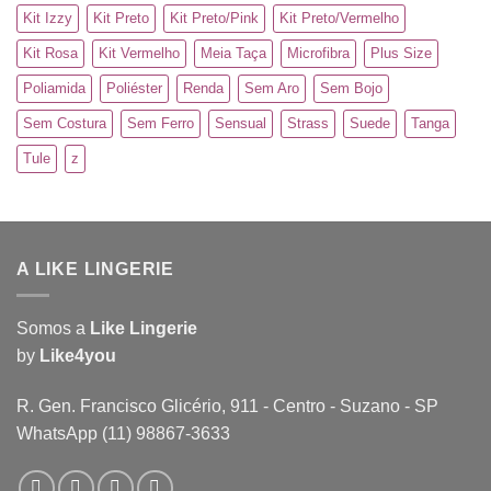
Kit Izzy
Kit Preto
Kit Preto/Pink
Kit Preto/Vermelho
Kit Rosa
Kit Vermelho
Meia Taça
Microfibra
Plus Size
Poliamida
Poliéster
Renda
Sem Aro
Sem Bojo
Sem Costura
Sem Ferro
Sensual
Strass
Suede
Tanga
Tule
z
A LIKE LINGERIE
Somos a
Like Lingerie
by
Like4you
R. Gen. Francisco Glicério, 911 - Centro - Suzano - SP
WhatsApp (11) 98867-3633