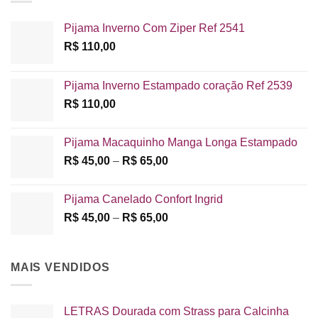
Pijama Inverno Com Ziper Ref 2541
R$
110,00
Pijama Inverno Estampado coração Ref 2539
R$
110,00
Pijama Macaquinho Manga Longa Estampado
Faixa
R$
45,00
–
R$
65,00
de
preço:
Pijama Canelado Confort Ingrid
R$ 45,00
Faixa
R$
45,00
–
R$
65,00
através
de
R$ 65,00
preço:
R$ 45,00
MAIS VENDIDOS
através
R$ 65,00
LETRAS Dourada com Strass para Calcinha