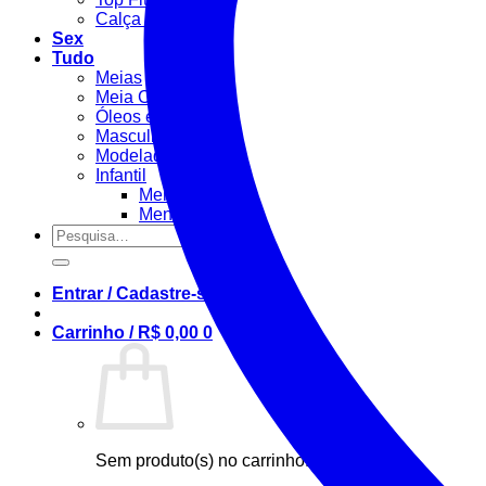
Calça Fitness
Sex
Tudo
Meias
Meia Calça / Fina
Óleos e Géis
Masculino
Modeladora
Infantil
Menino
Menina
Pesquisar
por:
Entrar / Cadastre-se
Carrinho /
R$
0,00
0
Sem produto(s) no carrinho.