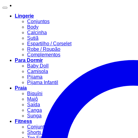
Lingerie
Conjuntos
Body
Calcinha
Sutiã
Espartilho / Corselet
Robe / Roupão
Complementos
Para Dormir
Baby Doll
Camisola
Pijama
Pijama Infantil
Praia
Biquíni
Maiô
Saída
Canga
Sunga
Fitness
Conjunto Fitness
Shorts Fitness
Top Fitness