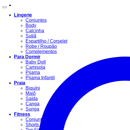
Lingerie
Conjuntos
Body
Calcinha
Sutiã
Espartilho / Corselet
Robe / Roupão
Complementos
Para Dormir
Baby Doll
Camisola
Pijama
Pijama Infantil
Praia
Biquíni
Maiô
Saída
Canga
Sunga
Fitness
Conjunto Fitness
Shorts Fitness
Top Fitness