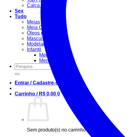
Calça Fitness
Sex
Tudo
Meias
Meia Calça / Fina
Óleos e Géis
Masculino
Modeladora
Infantil
Menino
Menina
Pesquisar
por:
Entrar / Cadastre-se
Carrinho /
R$
0,00
0
Sem produto(s) no carrinho.