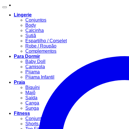
Lingerie
Conjuntos
Body
Calcinha
Sutiã
Espartilho / Corselet
Robe / Roupão
Complementos
Para Dormir
Baby Doll
Camisola
Pijama
Pijama Infantil
Praia
Biquíni
Maiô
Saída
Canga
Sunga
Fitness
Conjunto Fitness
Shorts Fitness
Top Fitness