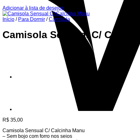
Adicionar à lista de desejos
Início
/
Para Dormir
/
Camisola
Camisola Sensual C/ Calcin
R$
35,00
Camisola Sensual C/ Calcinha Manu
– Sem bojo com forro nos seios