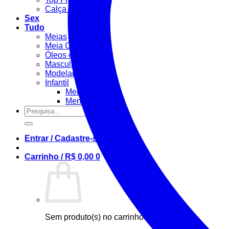
Calça Fitness
Sex
Tudo
Meias
Meia Calça / Fina
Óleos e Géis
Masculino
Modeladora
Infantil
Menino
Menina
Pesquisar
por:
Entrar / Cadastre-se
Carrinho /
R$
0,00
0
Sem produto(s) no carrinho.