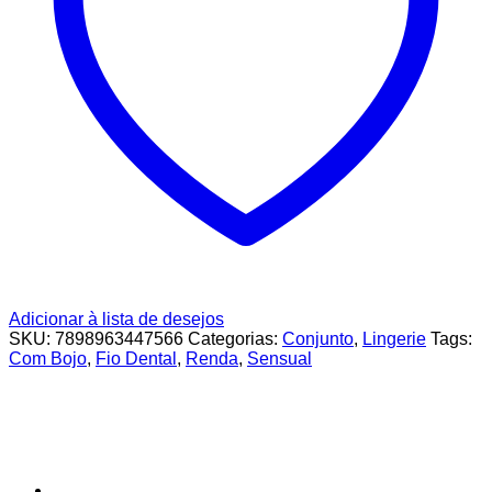
Adicionar à lista de desejos
SKU:
7898963447566
Categorias:
Conjunto
,
Lingerie
Tags:
Com Bojo
,
Fio Dental
,
Renda
,
Sensual