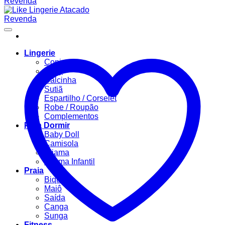
Lingerie
Conjuntos
Body
Calcinha
Sutiã
Espartilho / Corselet
Robe / Roupão
Complementos
Para Dormir
Baby Doll
Camisola
Pijama
Pijama Infantil
Praia
Biquíni
Maiô
Saída
Canga
Sunga
Fitness