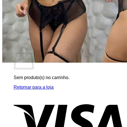
Sem produto(s) no carrinho.
Retornar para a loja
Pesquisar
por:
0
Carrinho
Sem produto(s) no carrinho.
Retornar para a loja
V