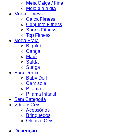
Meia Calça / Fina
Meia dia a dia
Moda Fitness
Calça Fitness
Conjunto Fitness
Shorts Fitness
Top Fitness
Moda Praia
Biquíni
Canga
Maiô
Saída
Sunga
Para Dormir
Baby Doll
Camisola
Pijama
Pijama Infantil
Sem Categoria
Vibra e Géis
Acessórios
Brinquedos
Óleos e Géis
Descrição