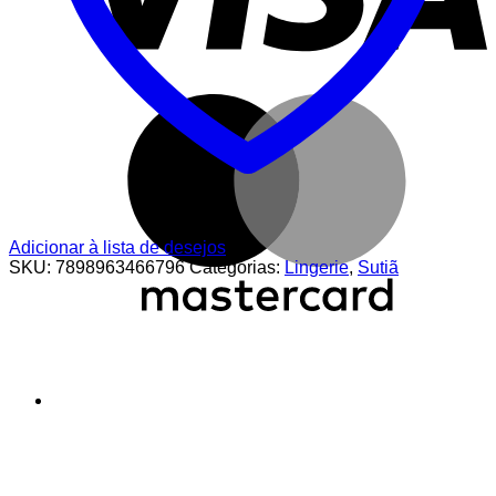
M
Adicionar à lista de desejos
SKU:
7898963466796
Categorias:
Lingerie
,
Sutiã