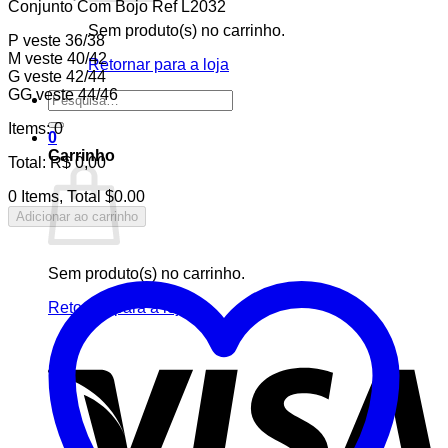
Conjunto Com Bojo Ref L2032
Sem produto(s) no carrinho.
P veste 36/38
M veste 40/42
Retornar para a loja
G veste 42/44
GG veste 44/46
Pesquisar
por:
Items
:
0
0
Carrinho
Total
:
R$
0,00
0 Items, Total $0.00
Adicionar ao carrinho
Sem produto(s) no carrinho.
Retornar para a loja
V