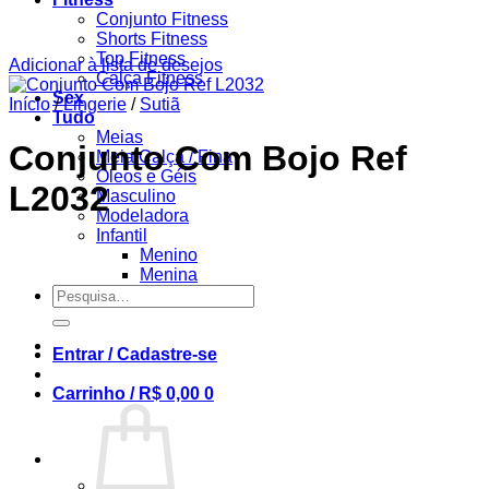
Conjunto Fitness
Shorts Fitness
Top Fitness
Adicionar à lista de desejos
Calça Fitness
Sex
Início
/
Lingerie
/
Sutiã
Tudo
Meias
Conjunto Com Bojo Ref
Meia Calça / Fina
Óleos e Géis
L2032
Masculino
Modeladora
Infantil
Menino
Menina
Pesquisar
por:
Entrar / Cadastre-se
Carrinho /
R$
0,00
0