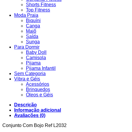
Shorts Fitness
Top Fitness
Moda Praia
Biquíni
Canga
Maiô
Saída
Sunga
Para Dormir
Baby Doll
Camisola
Pijama
Pijama Infantil
Sem Categoria
Vibra e Géis
Acessórios
Brinquedos
Óleos e Géis
Descrição
Informação adicional
Avaliações (0)
Conjunto Com Bojo Ref L2032