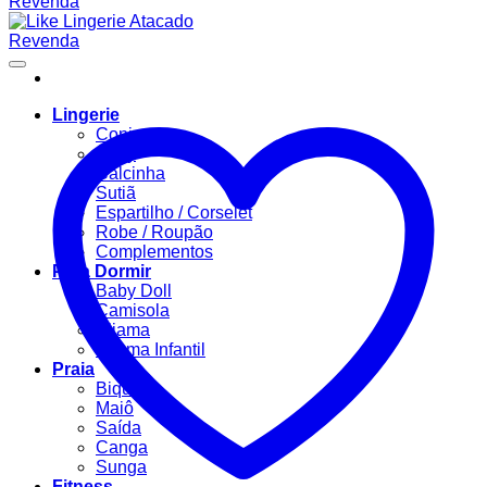
Lingerie
Conjuntos
Body
Calcinha
Sutiã
Espartilho / Corselet
Robe / Roupão
Complementos
Para Dormir
Baby Doll
Camisola
Pijama
Pijama Infantil
Praia
Biquíni
Maiô
Saída
Canga
Sunga
Fitness