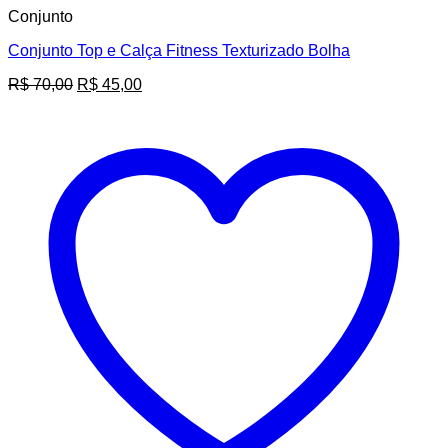
Conjunto
Conjunto Top e Calça Fitness Texturizado Bolha
O
O
R$
70,00
R$
45,00
preço
preço
original
atual
era:
é:
R$ 70,00.
R$ 45,00.