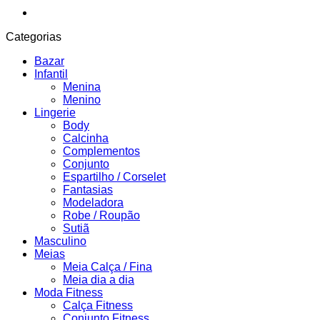
Categorias
Bazar
Infantil
Menina
Menino
Lingerie
Body
Calcinha
Complementos
Conjunto
Espartilho / Corselet
Fantasias
Modeladora
Robe / Roupão
Sutiã
Masculino
Meias
Meia Calça / Fina
Meia dia a dia
Moda Fitness
Calça Fitness
Conjunto Fitness