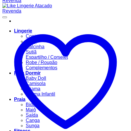
Lingerie
Conjuntos
Body
Calcinha
Sutiã
Espartilho / Corselet
Robe / Roupão
Complementos
Para Dormir
Baby Doll
Camisola
Pijama
Pijama Infantil
Praia
Biquíni
Maiô
Saída
Canga
Sunga
Fitness