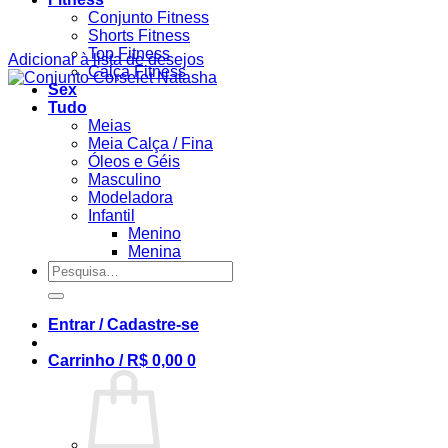
Conjunto Fitness
Shorts Fitness
Top Fitness
Adicionar à lista de desejos
Calça Fitness
Sex
Tudo
Meias
Meia Calça / Fina
Óleos e Géis
Masculino
Modeladora
Infantil
Menino
Menina
Pesquisar
por:
Entrar / Cadastre-se
Carrinho /
R$
0,00
0