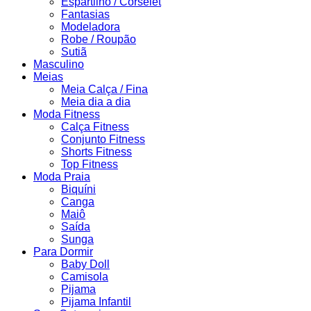
Espartilho / Corselet
Fantasias
Modeladora
Robe / Roupão
Sutiã
Masculino
Meias
Meia Calça / Fina
Meia dia a dia
Moda Fitness
Calça Fitness
Conjunto Fitness
Shorts Fitness
Top Fitness
Moda Praia
Biquíni
Canga
Maiô
Saída
Sunga
Para Dormir
Baby Doll
Camisola
Pijama
Pijama Infantil