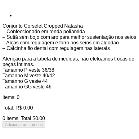
Conjunto Corselet Cropped Natasha
– Confeccionado em renda poliamida
– Sutiã sem bojo com aro para melhor sustentação nos seios
– Alças com regulagem e forro nos seios em algodão
– Calcinha fio dental com regulagem nas laterais
Atenção para a tabela de medidas, não efetuamos trocas de
peças intimas.
Tamanho P veste 36/38
Tamanho M veste 40/42
Tamanho G veste 44
Tamanho GG veste 46
Items
:
0
Total
:
R$
0,00
0 Items, Total $0.00
Adicionar ao carrinho