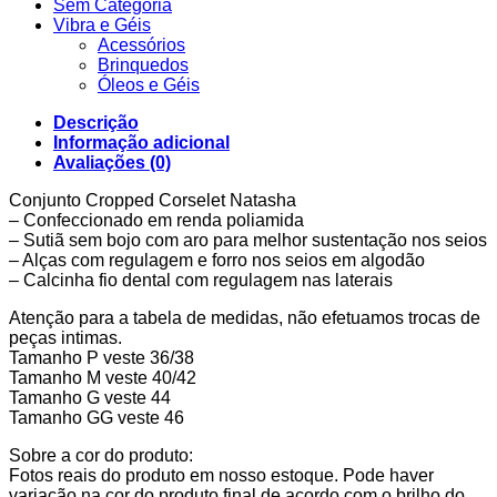
Sem Categoria
Vibra e Géis
Acessórios
Brinquedos
Óleos e Géis
Descrição
Informação adicional
Avaliações (0)
Conjunto Cropped Corselet Natasha
– Confeccionado em renda poliamida
– Sutiã sem bojo com aro para melhor sustentação nos seios
– Alças com regulagem e forro nos seios em algodão
– Calcinha fio dental com regulagem nas laterais
Atenção para a tabela de medidas, não efetuamos trocas de
peças intimas.
Tamanho P veste 36/38
Tamanho M veste 40/42
Tamanho G veste 44
Tamanho GG veste 46
Sobre a cor do produto:
Fotos reais do produto em nosso estoque. Pode haver
variação na cor do produto final de acordo com o brilho do