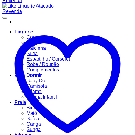
Lingerie
Conjuntos
Body
Calcinha
Sutiã
Espartilho / Corselet
Robe / Roupão
Complementos
Para Dormir
Baby Doll
Camisola
Pijama
Pijama Infantil
Praia
Biquíni
Maiô
Saída
Canga
Sunga
Fitness