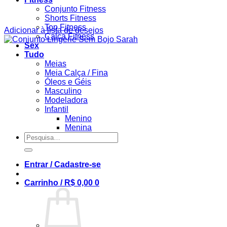
Conjunto Fitness
Shorts Fitness
Top Fitness
Adicionar à lista de desejos
Calça Fitness
Sex
Tudo
Meias
Meia Calça / Fina
Óleos e Géis
Masculino
Modeladora
Infantil
Menino
Menina
Pesquisar
por:
Entrar / Cadastre-se
Carrinho /
R$
0,00
0