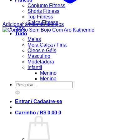
Conjunto Fitness
Shorts Fitness
Top Fitness
Calça Fitness
Adicionar à lista de desejos
Sex
Tudo
Meias
Meia Calça / Fina
Óleos e Géis
Masculino
Modeladora
Infantil
Menino
Menina
Pesquisar
por:
Entrar / Cadastre-se
Carrinho /
R$
0,00
0