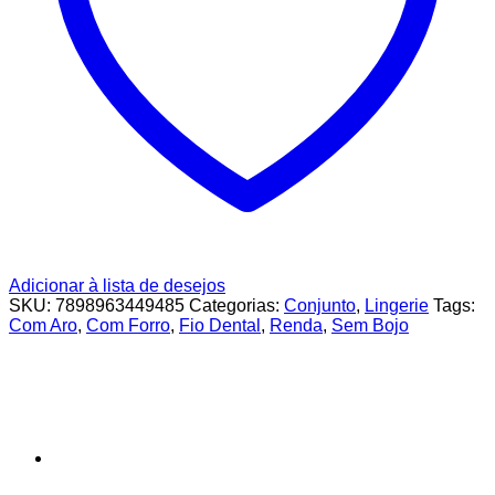
Adicionar à lista de desejos
SKU:
7898963449485
Categorias:
Conjunto
,
Lingerie
Tags:
Com Aro
,
Com Forro
,
Fio Dental
,
Renda
,
Sem Bojo