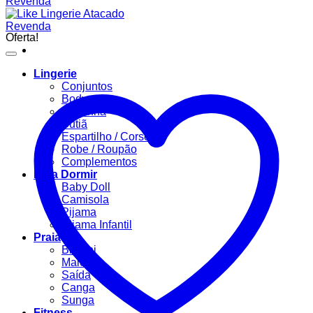
Oferta!
Lingerie
Conjuntos
Body
Calcinha
Sutiã
Espartilho / Corselet
Robe / Roupão
Complementos
Para Dormir
Baby Doll
Camisola
Pijama
Pijama Infantil
Praia
Biquíni
Maiô
Saída
Canga
Sunga
Fitness