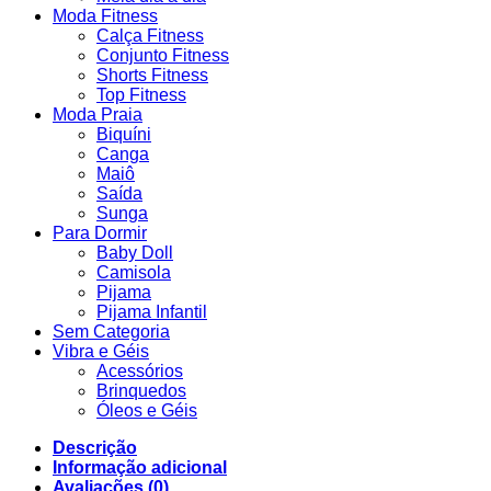
Moda Fitness
Calça Fitness
Conjunto Fitness
Shorts Fitness
Top Fitness
Moda Praia
Biquíni
Canga
Maiô
Saída
Sunga
Para Dormir
Baby Doll
Camisola
Pijama
Pijama Infantil
Sem Categoria
Vibra e Géis
Acessórios
Brinquedos
Óleos e Géis
Descrição
Informação adicional
Avaliações (0)