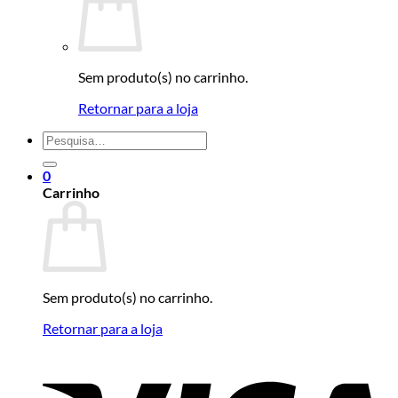
Sem produto(s) no carrinho.
Retornar para a loja
Pesquisar
por:
0
Carrinho
Sem produto(s) no carrinho.
Retornar para a loja
V