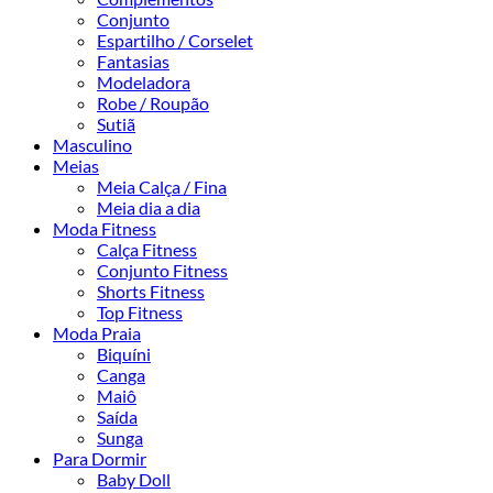
Conjunto
Espartilho / Corselet
Fantasias
Modeladora
Robe / Roupão
Sutiã
Masculino
Meias
Meia Calça / Fina
Meia dia a dia
Moda Fitness
Calça Fitness
Conjunto Fitness
Shorts Fitness
Top Fitness
Moda Praia
Biquíni
Canga
Maiô
Saída
Sunga
Para Dormir
Baby Doll