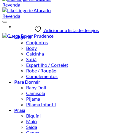
Adicionar à lista de desejos
Lingerie
Conjuntos
Body
Calcinha
Sutiã
Espartilho / Corselet
Robe / Roupão
Complementos
Para Dormir
Baby Doll
Camisola
Pijama
Pijama Infantil
Praia
Biquíni
Maiô
Saída
Canga