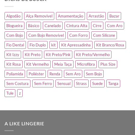
Algodão
Alça Removível
Amamentação
Arrastão
Bazar
Blogueira
Básico
Canelado
Cintura Alta
Cirre
Com Aro
Com Bojo
Com Bojo Removível
Com Forro
Com Silicone
Fio Dental
Fio Duplo
kit
Kit Apressadinha
Kit Branco/Rosa
Kit Izzy
Kit Preto
Kit Preto/Pink
Kit Preto/Vermelho
Kit Rosa
Kit Vermelho
Meia Taça
Microfibra
Plus Size
Poliamida
Poliéster
Renda
Sem Aro
Sem Bojo
Sem Costura
Sem Ferro
Sensual
Strass
Suede
Tanga
Tule
z
A LIKE LINGERIE