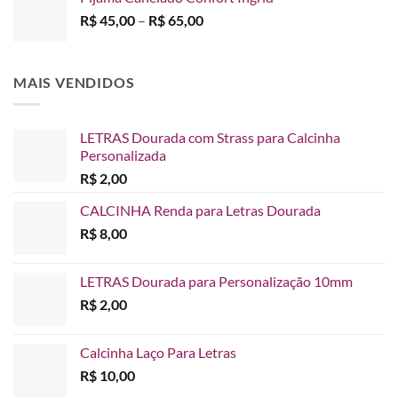
R$ 45,00
Faixa
R$
45,00
–
R$
65,00
através
de
R$ 65,00
preço:
R$ 45,00
MAIS VENDIDOS
através
R$ 65,00
LETRAS Dourada com Strass para Calcinha
Personalizada
R$
2,00
CALCINHA Renda para Letras Dourada
R$
8,00
LETRAS Dourada para Personalização 10mm
R$
2,00
Calcinha Laço Para Letras
R$
10,00