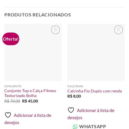
PRODUTOS RELACIONADOS
Oferta!
Adicionar
Adicionar
à lista de
à lista de
desejos
desejos
CONJUNTO
CALCINHA
Conjunto Top e Calça Fitness
Calcinha Fio Duplo com renda
Texturizado Bolha
R$
8,00
O
O
R$
70,00
R$
45,00
preço
preço
original
atual
Adicionar à lista de
era:
é:
Adicionar à lista de
R$ 70,00.
R$ 45,00.
desejos
desejos
WHATSAPP