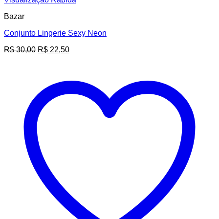
Bazar
Conjunto Lingerie Sexy Neon
O
O
R$
30,00
R$
22,50
preço
preço
original
atual
era:
é:
R$ 30,00.
R$ 22,50.