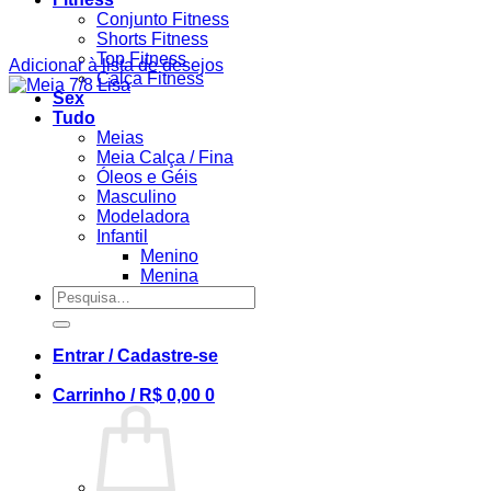
Conjunto Fitness
Shorts Fitness
Top Fitness
Adicionar à lista de desejos
Calça Fitness
Sex
Tudo
Meias
Meia Calça / Fina
Óleos e Géis
Masculino
Modeladora
Infantil
Menino
Menina
Pesquisar
por:
Entrar / Cadastre-se
Carrinho /
R$
0,00
0