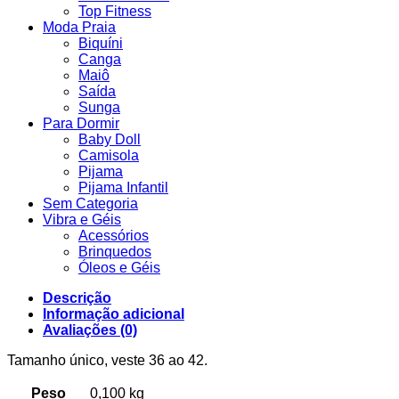
Top Fitness
Moda Praia
Biquíni
Canga
Maiô
Saída
Sunga
Para Dormir
Baby Doll
Camisola
Pijama
Pijama Infantil
Sem Categoria
Vibra e Géis
Acessórios
Brinquedos
Óleos e Géis
Descrição
Informação adicional
Avaliações (0)
Tamanho único, veste 36 ao 42.
Peso
0,100 kg