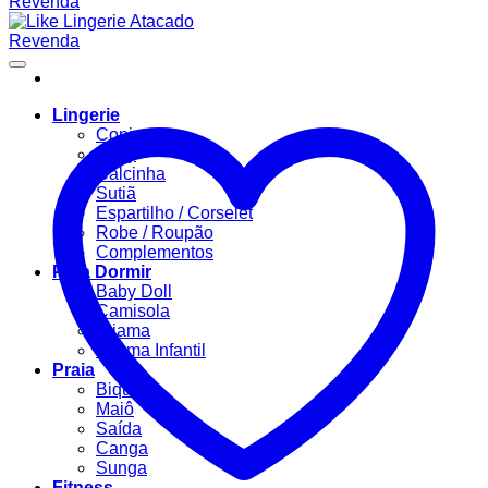
Lingerie
Conjuntos
Body
Calcinha
Sutiã
Espartilho / Corselet
Robe / Roupão
Complementos
Para Dormir
Baby Doll
Camisola
Pijama
Pijama Infantil
Praia
Biquíni
Maiô
Saída
Canga
Sunga
Fitness