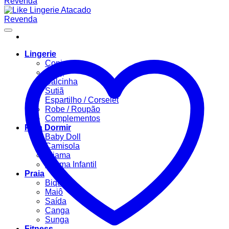
Lingerie
Conjuntos
Body
Calcinha
Sutiã
Espartilho / Corselet
Robe / Roupão
Complementos
Para Dormir
Baby Doll
Camisola
Pijama
Pijama Infantil
Praia
Biquíni
Maiô
Saída
Canga
Sunga
Fitness