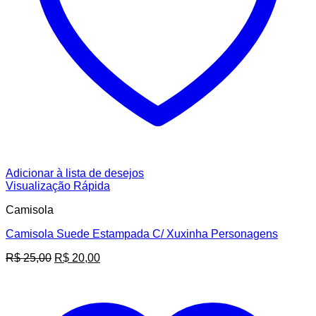
Adicionar à lista de desejos
Visualização Rápida
Camisola
Camisola Suede Estampada C/ Xuxinha Personagens
O
O
R$
25,00
R$
20,00
preço
preço
original
atual
era:
é:
R$ 25,00.
R$ 20,00.