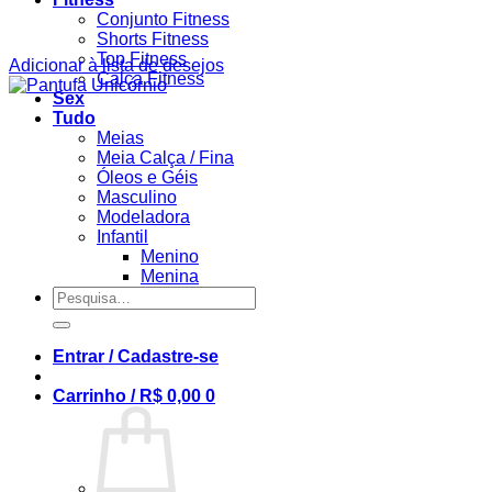
Conjunto Fitness
Shorts Fitness
Top Fitness
Adicionar à lista de desejos
Calça Fitness
Sex
Tudo
Meias
Meia Calça / Fina
Óleos e Géis
Masculino
Modeladora
Infantil
Menino
Menina
Pesquisar
por:
Entrar / Cadastre-se
Carrinho /
R$
0,00
0