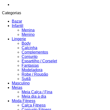
Categorias
Bazar
Infantil
Menina
Menino
Lingerie
Body
Calcinha
Complementos
Conjunto
Espartilho / Corselet
Fantasias
Modeladora
Robe / Roupão
Sutiã
Masculino
Meias
Meia Calça / Fina
Meia dia a dia
Moda Fitness
Calça Fitness
Conjunto Fitness