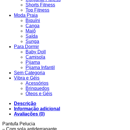
Shorts Fitness
Top Fitness
Moda Praia
Biquíni
Canga
Maiô
Saída
Sunga
Para Dormir
Baby Doll
Camisola
Pijama
Pijama Infantil
Sem Categoria
Vibra e Géis
Acessórios
Brinquedos
Óleos e Géis
Descrição
Informação adicional
Avaliações (0)
Pantufa Pelucia
– Com sola antiderrapante