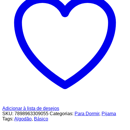
Adicionar à lista de desejos
SKU:
7898963309055
Categorias:
Para Dormir
,
Pijama
Tags:
Algodão
,
Básico