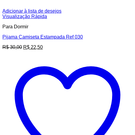
Adicionar à lista de desejos
Visualização Rápida
Para Dormir
Pijama Camiseta Estampada Ref 030
O
O
R$
30,00
R$
22,50
preço
preço
original
atual
era:
é:
R$ 30,00.
R$ 22,50.