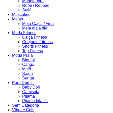
Modeladora
Robe / Roupão
Sutiã
Masculino
Meias
Meia Calça / Fina
Meia dia a dia
Moda Fitness
Calça Fitness
Conjunto Fitness
Shorts Fitness
Top Fitness
Moda Praia
Biquíni
Canga
Maiô
Saída
Sunga
Para Dormir
Baby Doll
Camisola
Pijama
Pijama Infantil
Sem Categoria
Vibra e Géis