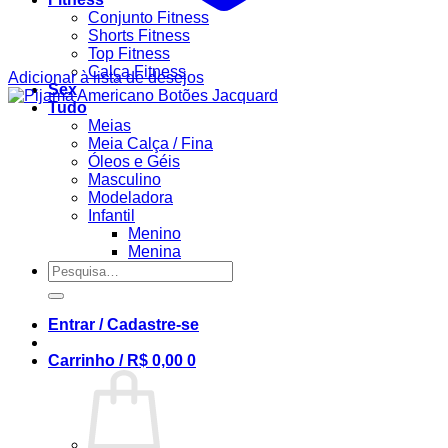
Conjunto Fitness
Shorts Fitness
Top Fitness
Calça Fitness
Adicionar à lista de desejos
Sex
Tudo
Meias
Meia Calça / Fina
Óleos e Géis
Masculino
Modeladora
Infantil
Menino
Menina
Pesquisar
por:
Entrar / Cadastre-se
Carrinho /
R$
0,00
0