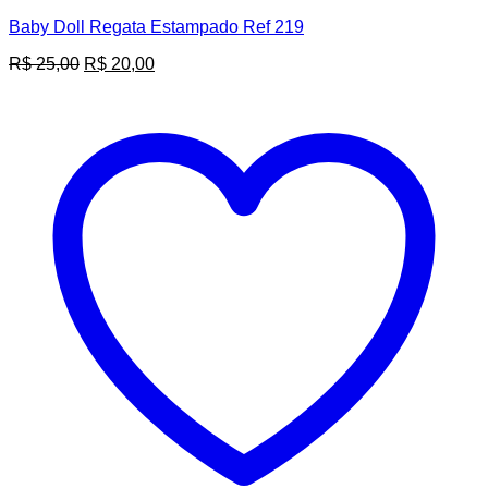
Baby Doll Regata Estampado Ref 219
O
O
R$
25,00
R$
20,00
preço
preço
original
atual
era:
é:
R$ 25,00.
R$ 20,00.