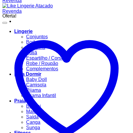
Oferta!
Lingerie
Conjuntos
Body
Calcinha
Sutiã
Espartilho / Corselet
Robe / Roupão
Complementos
Para Dormir
Baby Doll
Camisola
Pijama
Pijama Infantil
Praia
Biquíni
Maiô
Saída
Canga
Sunga
Fitness