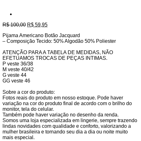
O
O
R$
100,00
R$
59,95
preço
preço
Pijama Americano Botão Jacquard
original
atual
– Composição Tecido: 50% Algodão 50% Poliester
era:
é:
R$ 100,00.
R$ 59,95.
ATENÇÃO PARA A TABELA DE MEDIDAS, NÃO
EFETUAMOS TROCAS DE PEÇAS INTIMAS.
P veste 36/38
M veste 40/42
G veste 44
GG veste 46
Sobre a cor do produto:
Fotos reais do produto em nosso estoque. Pode haver
variação na cor do produto final de acordo com o brilho do
monitor, tela do celular.
Também pode haver variação no desenho da renda.
Somos uma loja especializada em lingerie, sempre trazendo
lindas novidades com qualidade e conforto, valorizando a
mulher brasileira e tornando seu dia a dia ou noite muito
mais especial.