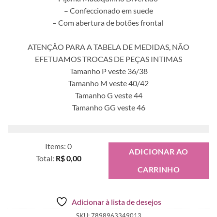
– Confeccionado em suede
– Com abertura de botões frontal
ATENÇÃO PARA A TABELA DE MEDIDAS, NÃO
EFETUAMOS TROCAS DE PEÇAS INTIMAS
Tamanho P veste 36/38
Tamanho M veste 40/42
Tamanho G veste 44
Tamanho GG veste 46
Items
:
0
ADICIONAR AO
Total
:
R$ 0,00
CARRINHO
0
Items.
Your
Adicionar à lista de desejos
total
is
SKU:
7898963349013