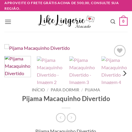
Skip
APROVEITE O FRETE GRÁTIS ACIMA DE 500,00, CONSULTE SUA
REGIÃO.
to
content
0
Adicionar
à lista de
desejos
INÍCIO
/
PARA DORMIR
/
PIJAMA
Pijama Macaquinho Divertido
Pijama Macaquinho Divertido