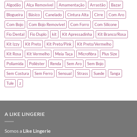
Algodão
Alça Removível
Amamentação
Arrastão
Bazar
Blogueira
Básico
Canelado
Cintura Alta
Cirre
Com Aro
Com Bojo
Com Bojo Removível
Com Forro
Com Silicone
Fio Dental
Fio Duplo
kit
Kit Apressadinha
Kit Branco/Rosa
Kit Izzy
Kit Preto
Kit Preto/Pink
Kit Preto/Vermelho
Kit Rosa
Kit Vermelho
Meia Taça
Microfibra
Plus Size
Poliamida
Poliéster
Renda
Sem Aro
Sem Bojo
Sem Costura
Sem Ferro
Sensual
Strass
Suede
Tanga
Tule
z
A LIKE LINGERIE
Somos a
Like Lingerie