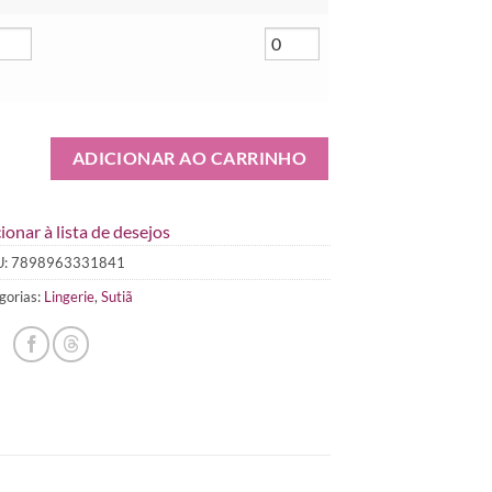
ADICIONAR AO CARRINHO
ionar à lista de desejos
U:
7898963331841
gorias:
Lingerie
,
Sutiã