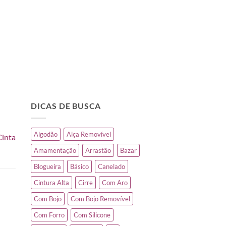
DICAS DE BUSCA
Algodão
Alça Removível
Cinta
Amamentação
Arrastão
Bazar
Blogueira
Básico
Canelado
Cintura Alta
Cirre
Com Aro
Com Bojo
Com Bojo Removível
Com Forro
Com Silicone