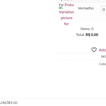
Vermelho
Items
:
0
Total
:
R$ 0,00
0
Items.
Adic
Your
total
SK
is
Cate
R$ 0,00
LIAÇÕES (0)