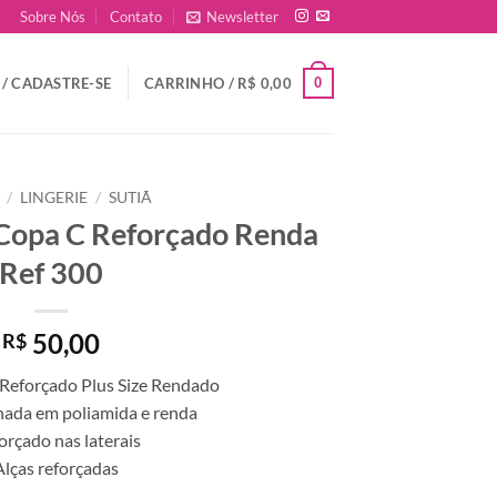
Sobre Nós
Contato
Newsletter
0
/ CADASTRE-SE
CARRINHO /
R$
0,00
/
LINGERIE
/
SUTIÃ
 Copa C Reforçado Renda
Ref 300
50,00
R$
 Reforçado Plus Size Rendado
nada em poliamida e renda
orçado nas laterais
Alças reforçadas