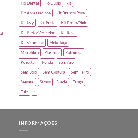
Fio Dental
Fio Duplo
kit
Kit Apressadinha
Kit Branco/Rosa
Kit Izzy
Kit Preto
Kit Preto/Pink
al
Kit Preto/Vermelho
Kit Rosa
Kit Vermelho
Meia Taça
Microfibra
Plus Size
Poliamida
Poliéster
Renda
Sem Aro
Sem Bojo
Sem Costura
Sem Ferro
Sensual
Strass
Suede
Tanga
Tule
z
INFORMAÇÕES