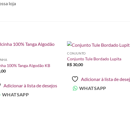
ossa loja
CONJUNTO
Adicionar
Adicio
Conjunto Tule Bordado Lupita
INHA
à lista de
à lista
R$
30,00
desejos
desej
nha 100% Tanga Algodão KB
,00
Adicionar à lista de dese
Adicionar à lista de desejos
WHATSAPP
WHATSAPP