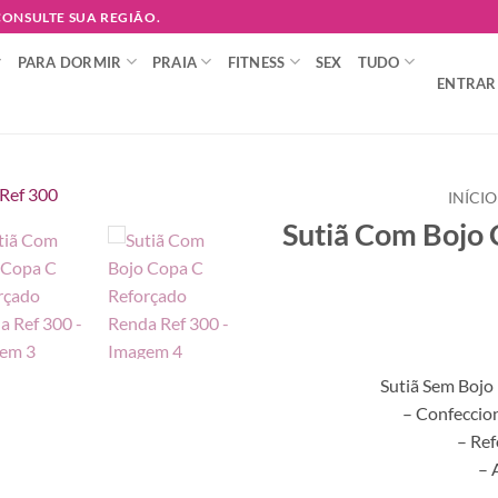
 CONSULTE SUA REGIÃO.
PARA DORMIR
PRAIA
FITNESS
SEX
TUDO
ENTRAR 
INÍCIO
Sutiã Com Bojo
Adicionar
à lista de
desejos
Sutiã Sem Bojo
– Confeccio
– Ref
– 