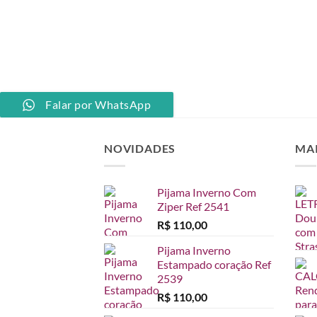
à lista de desejos
PP
Falar por WhatsApp
NOVIDADES
MA
Pijama Inverno Com
Ziper Ref 2541
R$
110,00
Pijama Inverno
Estampado coração Ref
2539
R$
110,00