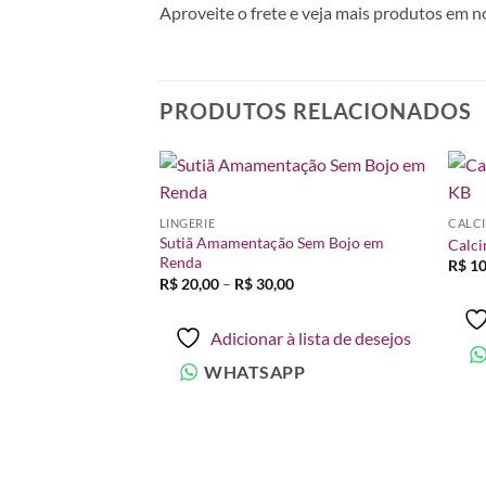
Aproveite o frete e veja mais produtos em n
PRODUTOS RELACIONADOS
Adicionar
Adicionar
LINGERIE
CALC
à lista de
à lista de
Sutiã Amamentação Sem Bojo em
desejos
desejos
Calci
Renda
R$
10
Faixa
R$
20,00
–
R$
30,00
de
preço:
R$ 20,00
Adicionar à lista de desejos
através
R$ 30,00
WHATSAPP