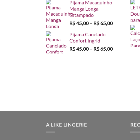
Pijama Macaquinho
Manga Longa
Estampado
Faixa
R$
45,00
–
R$
65,00
de
Pijama Canelado
preço:
Confort Ingrid
R$ 45,00
Faixa
R$
45,00
–
R$
65,00
através
de
R$ 65,00
preço:
R$ 45,00
através
R$ 65,00
A LIKE LINGERIE
RE