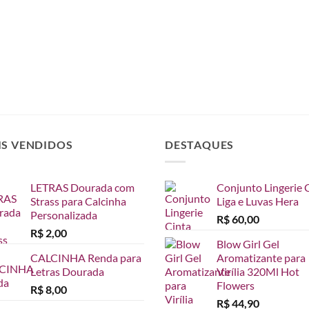
IS VENDIDOS
DESTAQUES
LETRAS Dourada com
Conjunto Lingerie 
Strass para Calcinha
Liga e Luvas Hera
Personalizada
R$
60,00
R$
2,00
Blow Girl Gel
CALCINHA Renda para
Aromatizante para
Letras Dourada
Virília 320Ml Hot
Flowers
R$
8,00
R$
44,90