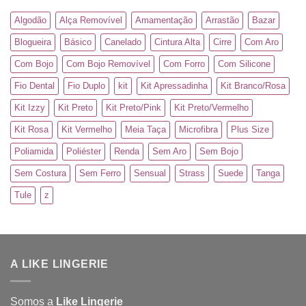
Algodão
Alça Removível
Amamentação
Arrastão
Bazar
Blogueira
Básico
Canelado
Cintura Alta
Cirre
Com Aro
Com Bojo
Com Bojo Removível
Com Forro
Com Silicone
Fio Dental
Fio Duplo
kit
Kit Apressadinha
Kit Branco/Rosa
Kit Izzy
Kit Preto
Kit Preto/Pink
Kit Preto/Vermelho
Kit Rosa
Kit Vermelho
Meia Taça
Microfibra
Plus Size
Poliamida
Poliéster
Renda
Sem Aro
Sem Bojo
Sem Costura
Sem Ferro
Sensual
Strass
Suede
Tanga
Tule
z
A LIKE LINGERIE
Somos a
Like Lingerie