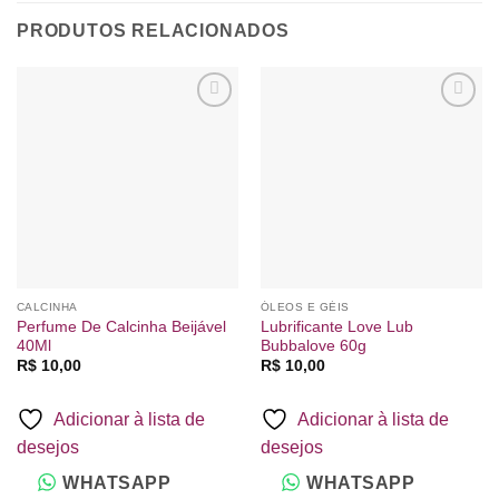
PRODUTOS RELACIONADOS
Adicionar
Adicionar
à lista de
à lista de
desejos
desejos
CALCINHA
ÓLEOS E GÉIS
Perfume De Calcinha Beijável
Lubrificante Love Lub
40Ml
Bubbalove 60g
R$
10,00
R$
10,00
Adicionar à lista de
Adicionar à lista de
desejos
desejos
WHATSAPP
WHATSAPP