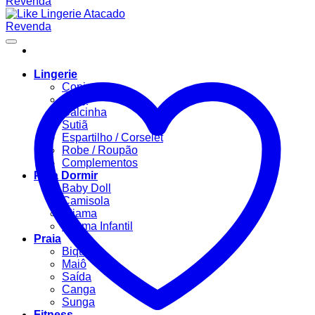
Lingerie
Conjuntos
Body
Calcinha
Sutiã
Espartilho / Corselet
Robe / Roupão
Complementos
Para Dormir
Baby Doll
Camisola
Pijama
Pijama Infantil
Praia
Biquíni
Maiô
Saída
Canga
Sunga
Fitness