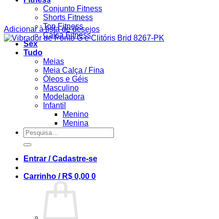
Conjunto Fitness
Shorts Fitness
Top Fitness
Adicionar à lista de desejos
Calça Fitness
Sex
Tudo
Meias
Meia Calça / Fina
Óleos e Géis
Masculino
Modeladora
Infantil
Menino
Menina
Pesquisar
por:
Entrar / Cadastre-se
Carrinho /
R$
0,00
0