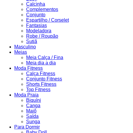
Calcinha
Complementos
Conjunto
Espartilho / Corselet
Fantasias
Modeladora
Robe / Roupão
Sutiã
Masculino
Meias
Meia Calça / Fina
Meia dia a dia
Moda Fitness
Calça Fitness
Conjunto Fitness
Shorts Fitness
Top Fitness
Moda Praia
Biquíni
Canga
Maiô
Saída
Sunga
Para Dormir
Baby Doll