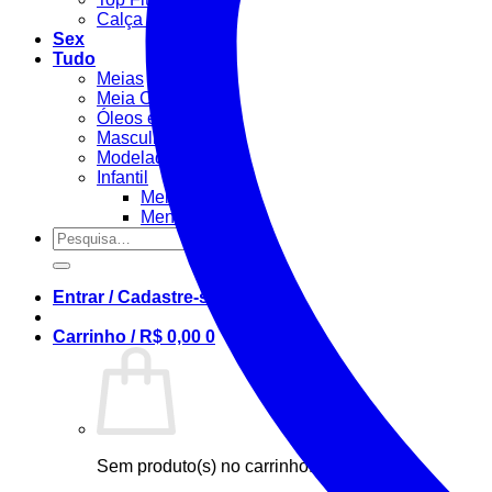
Calça Fitness
Sex
Tudo
Meias
Meia Calça / Fina
Óleos e Géis
Masculino
Modeladora
Infantil
Menino
Menina
Pesquisar
por:
Entrar / Cadastre-se
Carrinho /
R$
0,00
0
Sem produto(s) no carrinho.