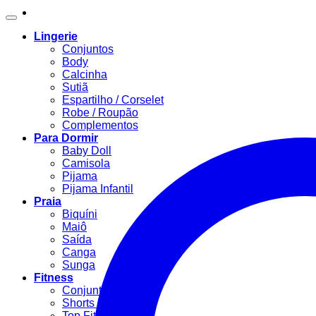
Lingerie
Conjuntos
Body
Calcinha
Sutiã
Espartilho / Corselet
Robe / Roupão
Complementos
Para Dormir
Baby Doll
Camisola
Pijama
Pijama Infantil
Praia
Biquíni
Maiô
Saída
Canga
Sunga
Fitness
Conjunto Fitness
Shorts Fitness
Top Fitness