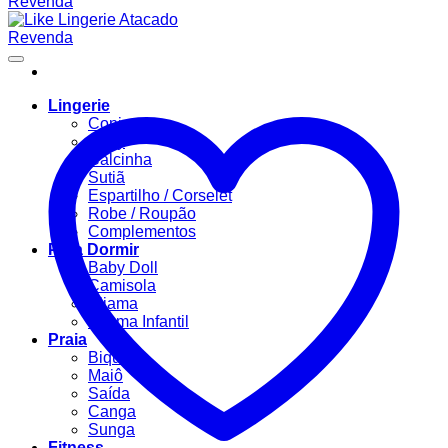
Lingerie
Conjuntos
Body
Calcinha
Sutiã
Espartilho / Corselet
Robe / Roupão
Complementos
Para Dormir
Baby Doll
Camisola
Pijama
Pijama Infantil
Praia
Biquíni
Maiô
Saída
Canga
Sunga
Fitness