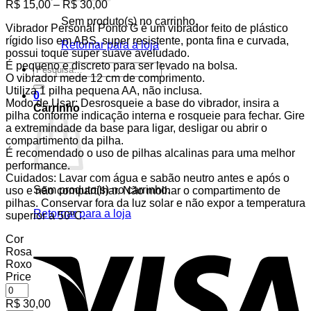
Faixa
R$
15,00
–
R$
30,00
de
Sem produto(s) no carrinho.
Vibrador Personal Ponto G é um vibrador feito de plástico
preço:
rígido liso em ABS, super resistente, ponta fina e curvada,
R$ 15,00
Retornar para a loja
possui toque super suave aveludado.
através
É pequeno e discreto para ser levado na bolsa.
R$ 30,00
Pesquisar
O vibrador mede 12 cm de comprimento.
por:
Utiliza 1 pilha pequena AA, não inclusa.
0
Modo de Usar: Desrosqueie a base do vibrador, insira a
Carrinho
pilha conforme indicação interna e rosqueie para fechar. Gire
a extremindade da base para ligar, desligar ou abrir o
compartimento da pilha.
É recomendado o uso de pilhas alcalinas para uma melhor
performance.
Cuidados: Lavar com água e sabão neutro antes e após o
Sem produto(s) no carrinho.
uso e não compartilhar. Não molhar o compartimento de
pilhas. Conservar fora da luz solar e não expor a temperatura
Retornar para a loja
superior a 50ºC.
V
Cor
Rosa
Roxo
Price
R$
30,00