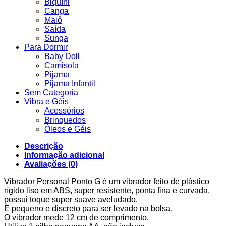
Biquíni
Canga
Maiô
Saída
Sunga
Para Dormir
Baby Doll
Camisola
Pijama
Pijama Infantil
Sem Categoria
Vibra e Géis
Acessórios
Brinquedos
Óleos e Géis
Descrição
Informação adicional
Avaliações (0)
Vibrador Personal Ponto G é um vibrador feito de plástico
rígido liso em ABS, super resistente, ponta fina e curvada,
possui toque super suave aveludado.
É pequeno e discreto para ser levado na bolsa.
O vibrador mede 12 cm de comprimento.