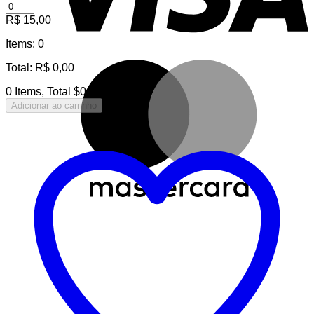
R$
15,00
Items
:
0
M
Total
:
R$
0,00
0 Items, Total $0.00
Adicionar ao carrinho