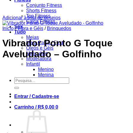
Conjunto Fitness
Shorts Fitness
Top Fitness
Adicionar à lista de desejos
Calça Fitness
Sex
Início
/
Vibra e Géis
/
Brinquedos
Tudo
Meias
Vibrador Ponto G Toque
Meia Calça / Fina
Óleos e Géis
Aveludado – Golfinho
Masculino
Modeladora
Infantil
Menino
Menina
Pesquisar
por:
Entrar / Cadastre-se
Carrinho /
R$
0,00
0