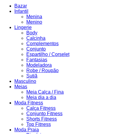
Bazar
Infantil
Menina
Menino
Lingerie
Body
Calcinha
Complementos
Conjunto
Espartilho / Corselet
Fantasias
Modeladora
Robe / Roupão
Sutiã
Masculino
Meias
Meia Calça / Fina
Meia dia a dia
Moda Fitness
Calça Fitness
Conjunto Fitness
Shorts Fitness
Top Fitness
Moda Praia